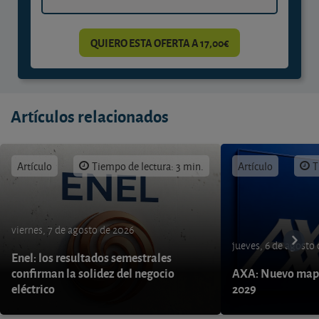
QUIERO ESTA OFERTA A 17,00€
Artículos relacionados
Artículo
Tiempo de lectura: 3 min.
Artículo
T
viernes, 7 de agosto de 2026
jueves, 6 de agosto
Enel: los resultados semestrales
confirman la solidez del negocio
AXA: Nuevo mapa
eléctrico
2029