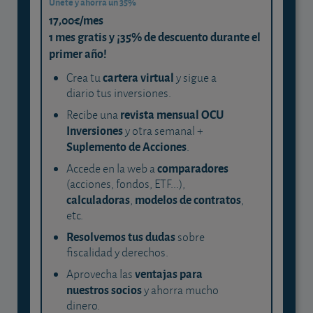
Únete y ahorra un 35%
17,00€/mes
1 mes gratis y ¡35% de descuento durante el
primer año!
cartera virtual
Crea tu
y sigue a
diario tus inversiones.
revista mensual OCU
Recibe una
Inversiones
y otra semanal +
Suplemento de Acciones
.
comparadores
Accede en la web a
(acciones, fondos, ETF...),
calculadoras
modelos de contratos
,
,
etc.
Resolvemos tus dudas
sobre
fiscalidad y derechos.
ventajas para
Aprovecha las
nuestros socios
y ahorra mucho
dinero.