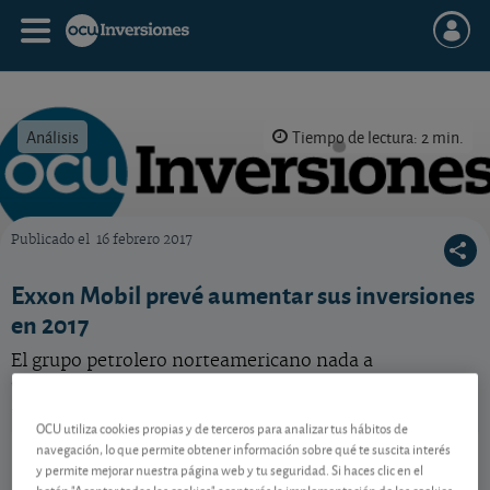
Análisis
Tiempo de lectura: 2 min.
Publicado el
16 febrero 2017
OCU Inversiones
Exxon Mobil prevé aumentar sus inversiones
en 2017
El grupo petrolero norteamericano nada a
contracorriente y opta por realizar nuevas
inversiones.
OCU utiliza cookies propias y de terceros para analizar tus hábitos de
Exxon Mobil
153,04 USD
navegación, lo que permite obtener información sobre qué te suscita interés
y permite mejorar nuestra página web y tu seguridad. Si haces clic en el
US30231G1022