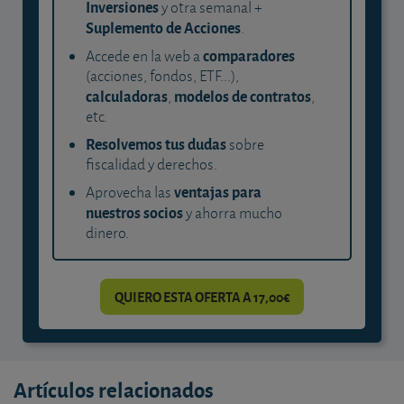
Inversiones
y otra semanal +
Suplemento de Acciones
.
comparadores
Accede en la web a
(acciones, fondos, ETF...),
calculadoras
modelos de contratos
,
,
etc.
Resolvemos tus dudas
sobre
fiscalidad y derechos.
ventajas para
Aprovecha las
nuestros socios
y ahorra mucho
dinero.
QUIERO ESTA OFERTA A 17,00€
Artículos relacionados