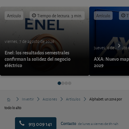
Artículo
Tiempo de lectura: 3 min.
Artículo
T
viernes, 7 de agosto de 2026
jueves, 6 de agosto
Enel: los resultados semestrales
confirman la solidez del negocio
AXA: Nuevo mapa
eléctrico
2029
Invertir
Acciones
Artículos
Alphabet: un 2016 por
todo lo alto
913 009 141
Contacto
de lunes a viernes de 9h-14h