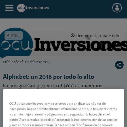
Análisis
Tiempo de lectura: 2 min.
Publicado el
02 febrero 2017
OCU Inversiones
Alphabet: un 2016 por todo lo alto
La antigua Google cierra el 2016 en máximos
históricos tras un magnífico ejercicio.
OCU utiliza cookies propias y de terceros para analizar tus hábitos de
navegación, lo que permite obtener información sobre qué te suscita interés
Contenido reservado a SOCIOS
y permite mejorar nuestra página web y tu seguridad. Si haces clic en el
botón "Aceptar todas las cookies" aceptarás la implementación de las cookies
y solo entonces se implantarán. Si haces clic en "Configuración de cookies"