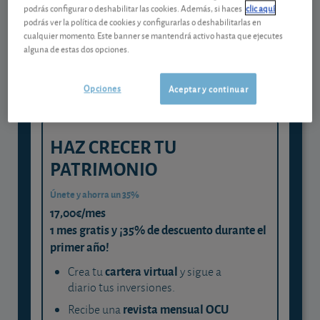
Gestiona tu dinero con visión
podrás configurar o deshabilitar las cookies. Además, si haces
clic aquí
experta
podrás ver la política de cookies y configurarlas o deshabilitarlas en
cualquier momento. Este banner se mantendrá activo hasta que ejecutes
y consigue que cada euro trabaje
alguna de estas dos opciones.
para ti
Opciones
Aceptar y continuar
HAZ CRECER TU
PATRIMONIO
Únete y ahorra un 35%
17,00€/mes
1 mes gratis y ¡35% de descuento durante el
primer año!
cartera virtual
Crea tu
y sigue a
diario tus inversiones.
revista mensual OCU
Recibe una