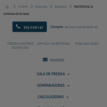
Invertir
Acciones
Artículos
Red Eléctrica: la
amenaza de las tasas
913 009 141
Contacto
de lunes a viernes de 9h-14h
TODOS NUESTROS
APP OCU INVERSIONES
PUBLICACIONES
CONTACTOS
Newsletter
SALA DE PRENSA
COMPARADORES
CALCULADORAS