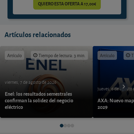
QUIERO ESTA OFERTA A 17,00€
Artículos relacionados
Artículo
Tiempo de lectura: 3 min.
Artículo
T
viernes, 7 de agosto de 2026
jueves, 6 de agosto
Enel: los resultados semestrales
confirman la solidez del negocio
AXA: Nuevo mapa
eléctrico
2029