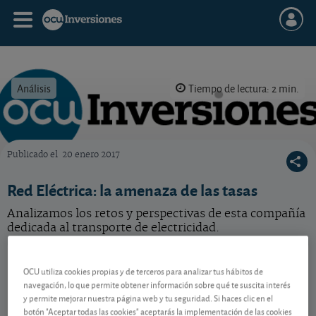
Análisis
Tiempo de lectura: 2 min.
Publicado el
20 enero 2017
OCU Inversiones
Red Eléctrica: la amenaza de las tasas
Analizamos los retos y perspectivas de esta compañía
dedicada al transporte de electricidad.
Redeia
15,47 EUR
-
OCU utiliza cookies propias y de terceros para analizar tus hábitos de
ES0173093024
navegación, lo que permite obtener información sobre qué te suscita interés
07/08/2026 Madrid
y permite mejorar nuestra página web y tu seguridad. Si haces clic en el
botón "Aceptar todas las cookies" aceptarás la implementación de las cookies