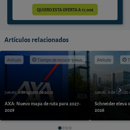
QUIERO ESTA OFERTA A 17,00€
Artículos relacionados
Artículo
Tiempo de lectura: 3 min.
Artículo
T
jueves, 6 de agosto de 2026
jueves, 6 de agosto
AXA: Nuevo mapa de ruta para 2027-
Schneider eleva s
2029
2026