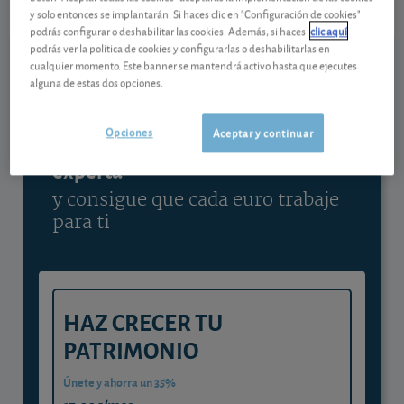
y solo entonces se implantarán. Si haces clic en "Configuración de cookies"
Ver detalladamente
podrás configurar o deshabilitar las cookies. Además, si haces
clic aquí
podrás ver la política de cookies y configurarlas o deshabilitarlas en
cualquier momento. Este banner se mantendrá activo hasta que ejecutes
alguna de estas dos opciones.
Contenido reservado a SOCIOS
Opciones
Aceptar y continuar
Gestiona tu dinero con visión
experta
y consigue que cada euro trabaje
para ti
HAZ CRECER TU
PATRIMONIO
Únete y ahorra un 35%