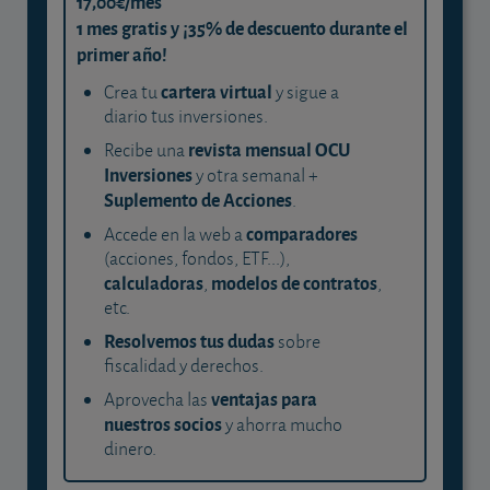
17,00€/mes
1 mes gratis y ¡35% de descuento durante el
primer año!
cartera virtual
Crea tu
y sigue a
diario tus inversiones.
revista mensual OCU
Recibe una
Inversiones
y otra semanal +
Suplemento de Acciones
.
comparadores
Accede en la web a
(acciones, fondos, ETF...),
calculadoras
modelos de contratos
,
,
etc.
Resolvemos tus dudas
sobre
fiscalidad y derechos.
ventajas para
Aprovecha las
nuestros socios
y ahorra mucho
dinero.