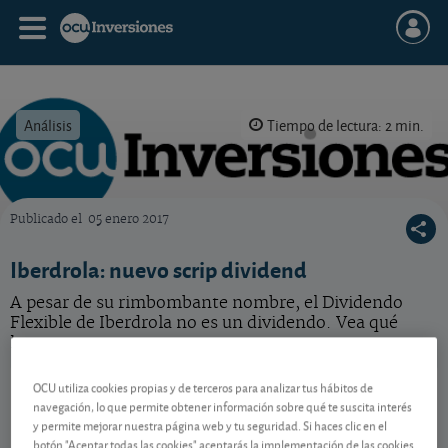
Análisis
Tiempo de lectura: 2 min.
Publicado el
05 enero 2017
OCU Inversiones
Iberdrola: nuevo scrip dividend
A pesar de su rimbombante nombre, el Dividendo
Flexible de Iberdrola no es un dividendo. Vea qué
hacer.
Iberdrola
20,72 EUR
OCU utiliza cookies propias y de terceros para analizar tus hábitos de
navegación, lo que permite obtener información sobre qué te suscita interés
ES0144580Y14
y permite mejorar nuestra página web y tu seguridad. Si haces clic en el
0,14 EUR (0,68 %)
06/08/2026 Madrid
botón "Aceptar todas las cookies" aceptarás la implementación de las cookies