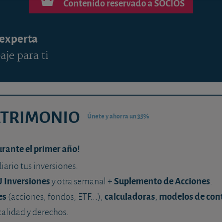
Contenido reservado a SOCIOS
 experta
aje para ti
ATRIMONIO
Únete y ahorra un 35%
urante el primer año!
diario tus inversiones.
U Inversiones
Suplemento de Acciones
y otra semanal +
.
es
calculadoras
modelos de con
(acciones, fondos, ETF...),
,
calidad y derechos.