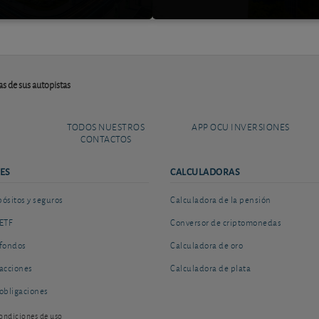
fas de sus autopistas
TODOS NUESTROS
APP OCU INVERSIONES
CONTACTOS
ES
CALCULADORAS
sitos y seguros
Calculadora de la pensión
ETF
Conversor de criptomonedas
fondos
Calculadora de oro
acciones
Calculadora de plata
obligaciones
ondiciones de uso