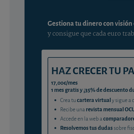
Gestiona tu dinero con visión
y consigue que cada euro trab
HAZ CRECER TU P
17,00€/mes
1 mes gratis y ¡35% de descuento d
cartera virtual
Crea tu
y sigue a 
revista mensual OC
Recibe una
comparador
Accede en la web a
Resolvemos tus dudas
sobre fis