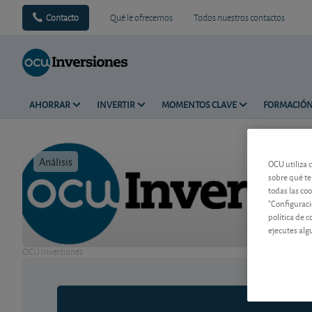
Contacto
Qué le ofrecemos
Todos nuestros contactos
AHORRAR
INVERTIR
MOMENTOS CLAVE
FORMACIÓ
Análisis
Tiempo de 
OCU utiliza 
sobre qué te
todas las co
"Configuraci
política de 
ejecutes alg
OCU Inversiones