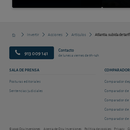
Invertir
Acciones
Artículos
Atlantia: subida de tari
Contacto
913 009 141
de lunes a viernes de 9h-14h
SALA DE PRENSA
COMPARADOR
Posturas editoriales
Comparador depó
Sentencias judiciales
Comparador de 
Comparador de 
Comparador de 
Comparador de 
© 2026 Ocu Inversiones
Acerca de Ocu Inversiones
Política de cookies
Privacy
C