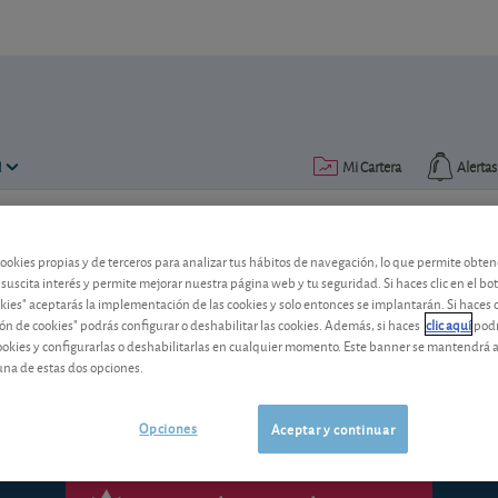
N
Mi Cartera
Alertas
Publicado el
18 enero 2017
lectura: 1 min.
cookies propias y de terceros para analizar tus hábitos de navegación, lo que permite obte
 suscita interés y permite mejorar nuestra página web y tu seguridad. Si haces clic en el bo
Atlantia: subida de tarifas d
okies" aceptarás la implementación de las cookies y solo entonces se implantarán. Si haces c
ón de cookies" podrás configurar o deshabilitar las cookies. Además, si haces
clic aquí
podr
cookies y configurarlas o deshabilitarlas en cualquier momento. Este banner se mantendrá 
El operador italiano de autopistas y ae
una de estas dos opciones.
Opciones
Aceptar y continuar