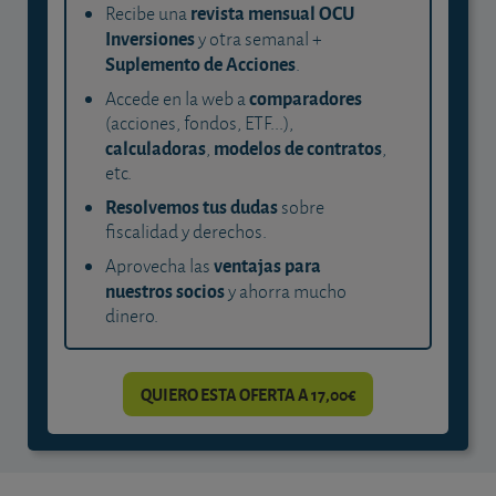
revista mensual OCU
Recibe una
Inversiones
y otra semanal +
Suplemento de Acciones
.
comparadores
Accede en la web a
(acciones, fondos, ETF...),
calculadoras
modelos de contratos
,
,
etc.
Resolvemos tus dudas
sobre
fiscalidad y derechos.
ventajas para
Aprovecha las
nuestros socios
y ahorra mucho
dinero.
QUIERO ESTA OFERTA A 17,00€