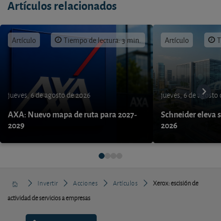
Artículos relacionados
Artículo
Tiempo de lectura: 3 min.
Artículo
T
jueves, 6 de agosto de 2026
jueves, 6 de agosto
AXA: Nuevo mapa de ruta para 2027-
Schneider eleva s
2029
2026
Invertir
Acciones
Artículos
Xerox: escisión de
actividad de servicios a empresas