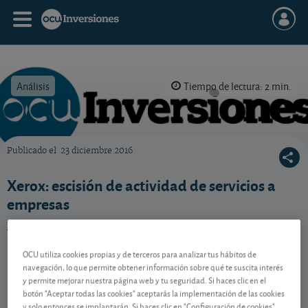
Análisis
Tiempo de lectura: 2 min.
Publicado el
23 diciembre 2016
OCU Inversiones
Xerox: escisión de actividad de servicios a
empresas
Xerox sacará a bolsa Conduent. Si es accionista, vea
nuestro consejo.
OCU utiliza cookies propias y de terceros para analizar tus hábitos de
navegación, lo que permite obtener información sobre qué te suscita interés
y permite mejorar nuestra página web y tu seguridad. Si haces clic en el
Contenido reservado a SOCIOS
botón "Aceptar todas las cookies" aceptarás la implementación de las cookies
y solo entonces se implantarán. Si haces clic en "Configuración de cookies"