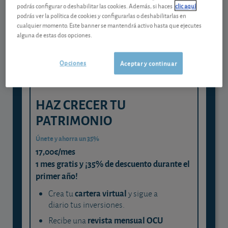
Gestiona tu dinero con visión
podrás configurar o deshabilitar las cookies. Además, si haces
clic aquí
experta
podrás ver la política de cookies y configurarlas o deshabilitarlas en
cualquier momento. Este banner se mantendrá activo hasta que ejecutes
y consigue que cada euro trabaje
alguna de estas dos opciones.
para ti
Opciones
Aceptar y continuar
HAZ CRECER TU
PATRIMONIO
Únete y ahorra un 35%
17,00€/mes
1 mes gratis y ¡35% de descuento durante el
primer año!
cartera virtual
Crea tu
y sigue a
diario tus inversiones.
revista mensual OCU
Recibe una