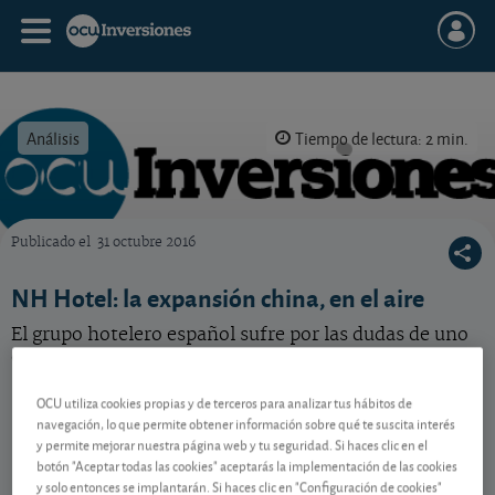
Análisis
Tiempo de lectura: 2 min.
Publicado el
31 octubre 2016
OCU Inversiones
NH Hotel: la expansión china, en el aire
El grupo hotelero español sufre por las dudas de uno
de sus grandes accionistas.
OCU utiliza cookies propias y de terceros para analizar tus hábitos de
navegación, lo que permite obtener información sobre qué te suscita interés
Contenido reservado a SOCIOS
y permite mejorar nuestra página web y tu seguridad. Si haces clic en el
botón "Aceptar todas las cookies" aceptarás la implementación de las cookies
y solo entonces se implantarán. Si haces clic en "Configuración de cookies"