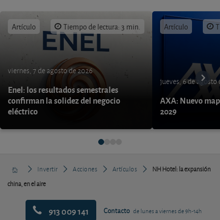
Artículo
Tiempo de lectura: 3 min.
Artículo
T
viernes, 7 de agosto de 2026
jueves, 6 de agosto
Enel: los resultados semestrales
confirman la solidez del negocio
AXA: Nuevo mapa
eléctrico
2029
Invertir
Acciones
Artículos
NH Hotel: la expansión
china, en el aire
913 009 141
Contacto
de lunes a viernes de 9h-14h