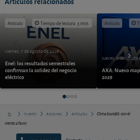
Artículos relacionados
Artículo
Tiempo de lectura: 3 min.
Artículo
T
viernes, 7 de agosto de 2026
jueves, 6 de agosto
Enel: los resultados semestrales
confirman la solidez del negocio
AXA: Nuevo mapa
eléctrico
2029
Invertir
Acciones
Artículos
Clima bursátil: con el
viento a favor