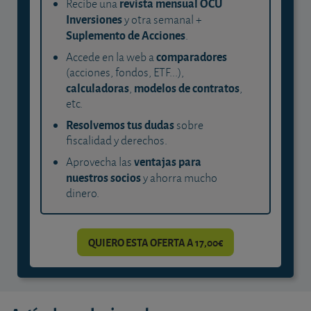
revista mensual OCU
Recibe una
Inversiones
y otra semanal +
Suplemento de Acciones
.
comparadores
Accede en la web a
(acciones, fondos, ETF...),
calculadoras
modelos de contratos
,
,
etc.
Resolvemos tus dudas
sobre
fiscalidad y derechos.
ventajas para
Aprovecha las
nuestros socios
y ahorra mucho
dinero.
QUIERO ESTA OFERTA A 17,00€