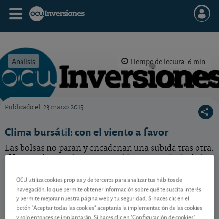
Análisis
Tiempo de lectura: 6 min.
Publicado el
23 marzo 2015
OCU Inversiones
Clima bursátil: con el viento a favor
Las bolsas no paran y encadenan una subida tras otra.
¿Hay motivos reales que respalden esta euforia de los
inversores?
OCU utiliza cookies propias y de terceros para analizar tus hábitos de
navegación, lo que permite obtener información sobre qué te suscita interés
y permite mejorar nuestra página web y tu seguridad. Si haces clic en el
Contenido reservado a SOCIOS
botón "Aceptar todas las cookies" aceptarás la implementación de las cookies
y solo entonces se implantarán. Si haces clic en "Configuración de cookies"