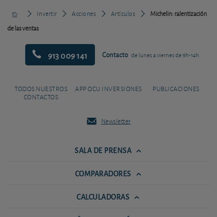
Invertir
Acciones
Artículos
Michelin: ralentización
de las ventas
913 009 141
Contacto
de lunes a viernes de 9h-14h
TODOS NUESTROS
APP OCU INVERSIONES
PUBLICACIONES
CONTACTOS
Newsletter
SALA DE PRENSA
COMPARADORES
CALCULADORAS