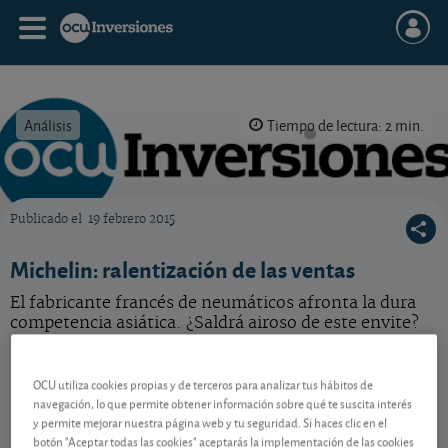
Análisis
Tiempo de lectura: 2 min.
Publicado el
19 febrero 2015
OCU Inversiones
Michelin: ralentización de las ventas
El fabricante francés de neumáticos afronta la dura
competencia asiática. ¿Saldrá airoso de este envite?
Michelin
34,17 EUR
OCU utiliza cookies propias y de terceros para analizar tus hábitos de
FR001400AJ45
navegación, lo que permite obtener información sobre qué te suscita interés
0,16 EUR (0,47 %)
06/08/2026 París
y permite mejorar nuestra página web y tu seguridad. Si haces clic en el
botón "Aceptar todas las cookies" aceptarás la implementación de las cookies