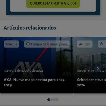
QUIERO ESTA OFERTA A 17,00€
Artículos relacionados
Artículo
Tiempo de lectura: 3 min.
Artículo
T
jueves, 6 de agosto de 2026
jueves, 6 de agosto
AXA: Nuevo mapa de ruta para 2027-
Schneider eleva s
2029
2026