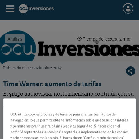
Análisis
Tiempo de lectura: 2 min.
Publicado el
12 noviembre 2014
OCU Inversiones
Time Warner: aumento de tarifas
El grupo audiovisual norteamericano continúa con su
proceso de reestructuración. ¿Su estrategia está
empezando a dar sus frutos?
OCU utiliza cookies propias y de terceros para analizar tus hábitos de
navegación, lo que permite obtener información sobre qué te suscita interés
y permite mejorar nuestra página web y tu seguridad. Si haces clic en el
Contenido reservado a SOCIOS
botón "Aceptar todas las cookies" aceptarás la implementación de las cookies
y solo entonces se implantarán. Si haces clic en "Configuración de cookies"