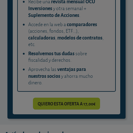
revista mensual OCU
Recibe una
Inversiones
y otra semanal +
Suplemento de Acciones
.
comparadores
Accede en la web a
(acciones, fondos, ETF...),
calculadoras
modelos de contratos
,
,
etc.
Resolvemos tus dudas
sobre
fiscalidad y derechos.
ventajas para
Aprovecha las
nuestros socios
y ahorra mucho
dinero.
QUIERO ESTA OFERTA A 17,00€