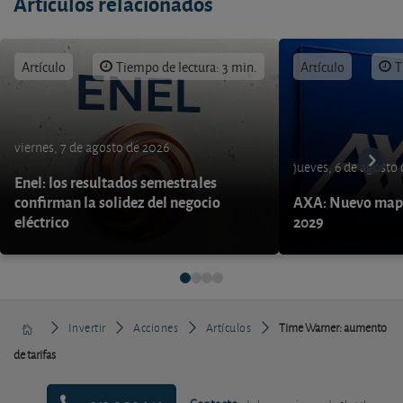
Artículos relacionados
Artículo
Tiempo de lectura: 3 min.
Artículo
T
viernes, 7 de agosto de 2026
jueves, 6 de agosto
Enel: los resultados semestrales
confirman la solidez del negocio
AXA: Nuevo mapa
eléctrico
2029
Invertir
Acciones
Artículos
Time Warner: aumento
de tarifas