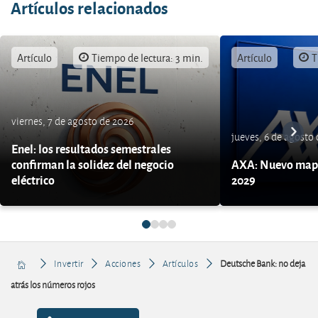
Artículos relacionados
Artículo
Tiempo de lectura: 3 min.
Artículo
T
viernes, 7 de agosto de 2026
jueves, 6 de agosto
Enel: los resultados semestrales
confirman la solidez del negocio
AXA: Nuevo mapa
eléctrico
2029
Invertir
Acciones
Artículos
Deutsche Bank: no deja
atrás los números rojos