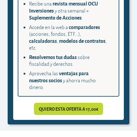
revista mensual OCU
Recibe una
Inversiones
y otra semanal +
Suplemento de Acciones
.
comparadores
Accede en la web a
(acciones, fondos, ETF...),
calculadoras
modelos de contratos
,
,
etc.
Resolvemos tus dudas
sobre
fiscalidad y derechos.
ventajas para
Aprovecha las
nuestros socios
y ahorra mucho
dinero.
QUIERO ESTA OFERTA A 17,00€