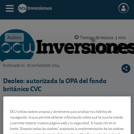
Análisis
Tiempo de lectura: 3 min.
Publicado el
28 noviembre 2014
OCU Inversiones
Deoleo: autorizada la OPA del fondo
británico CVC
El regulador autoriza la oferta de CVC para hacerse
con el 100% de Deoleo, realizando una advertencia.
Lea nuestro consejo.
OCU utiliza cookies propias y de terceros para analizar tus hábitos de
navegación, lo que permite obtener información sobre qué te suscita interés
y permite mejorar nuestra página web y tu seguridad. Si haces clic en el
botón "Aceptar todas las cookies" aceptarás la implementación de las cookies
Contenido reservado a SOCIOS
y solo entonces se implantarán. Si haces clic en "Configuración de cookies"