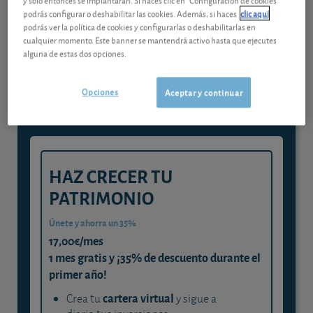
podrás configurar o deshabilitar las cookies. Además, si haces
clic aquí
podrás ver la política de cookies y configurarlas o deshabilitarlas en
Gestiona tu dinero con visión
cualquier momento. Este banner se mantendrá activo hasta que ejecutes
alguna de estas dos opciones.
experta
y consigue que cada euro trabaje
Opciones
Aceptar y continuar
para ti
HAZ CRECER TU
PATRIMONIO
Únete y ahorra un 35%
17,00€/mes
1 mes gratis y ¡35% de descuento durante el
primer año!
cartera virtual
Crea tu
y sigue a