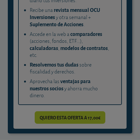
diario tus inversiones.
revista mensual OCU
Recibe una
Inversiones
y otra semanal +
Suplemento de Acciones
.
comparadores
Accede en la web a
(acciones, fondos, ETF...),
calculadoras
modelos de contratos
,
,
etc.
Resolvemos tus dudas
sobre
fiscalidad y derechos.
ventajas para
Aprovecha las
nuestros socios
y ahorra mucho
dinero.
QUIERO ESTA OFERTA A 17,00€