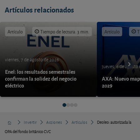
Artículos relacionados
Artículo
Tiempo de lectura: 3 min.
Artículo
T
viernes, 7 de agosto de 2026
jueves, 6 de agosto
Enel: los resultados semestrales
confirman la solidez del negocio
AXA: Nuevo mapa
eléctrico
2029
Invertir
Acciones
Artículos
Deoleo: autorizada la
OPA del fondo británico CVC