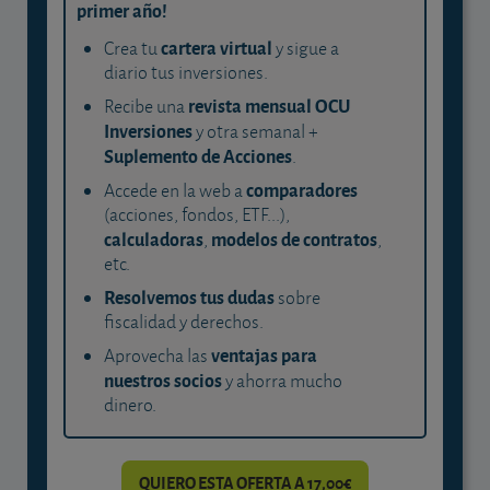
primer año!
cartera virtual
Crea tu
y sigue a
diario tus inversiones.
revista mensual OCU
Recibe una
Inversiones
y otra semanal +
Suplemento de Acciones
.
comparadores
Accede en la web a
(acciones, fondos, ETF...),
calculadoras
modelos de contratos
,
,
etc.
Resolvemos tus dudas
sobre
fiscalidad y derechos.
ventajas para
Aprovecha las
nuestros socios
y ahorra mucho
dinero.
QUIERO ESTA OFERTA A 17,00€