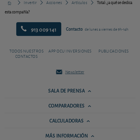
Invertir
Acciones
Artículos
Total: ¿a qué se dedica
esta compañía?
913 009 141
Contacto
de lunes a viernes de 9h-14h
TODOS NUESTROS
APP OCU INVERSIONES
PUBLICACIONES
CONTACTOS
Newsletter
SALA DE PRENSA
COMPARADORES
CALCULADORAS
MÁS INFORMACIÓN