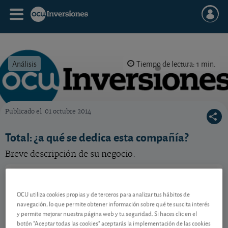
Análisis
Tiempo de lectura: 1 min.
Publicado el
01 octubre 2014
OCU Inversiones
Total: ¿a qué se dedica esta compañía?
Breve descripción de su negocio.
TotalEnergies
74,41 EUR
FR0000120271
OCU utiliza cookies propias y de terceros para analizar tus hábitos de
-0,13 EUR (-0,17 %)
07/08/2026 París
navegación, lo que permite obtener información sobre qué te suscita interés
y permite mejorar nuestra página web y tu seguridad. Si haces clic en el
Ver detalladamente
botón "Aceptar todas las cookies" aceptarás la implementación de las cookies