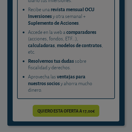
diario tus inversiones.
revista mensual OCU
Recibe una
Inversiones
y otra semanal +
Suplemento de Acciones
.
comparadores
Accede en la web a
(acciones, fondos, ETF...),
calculadoras
modelos de contratos
,
,
etc.
Resolvemos tus dudas
sobre
fiscalidad y derechos.
ventajas para
Aprovecha las
nuestros socios
y ahorra mucho
dinero.
QUIERO ESTA OFERTA A 17,00€