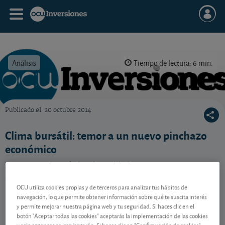
Análisis
Tiempo de lectura: 6 min.
Publicado el
20 octubre 2014
OCU Inversiones
Clima bursátil: temor a un nuevo pinchazo
económico
La semana bursátil se ha saldado con nuevos recortes,
por las dudas sobre la recuperación mundial. Veamos
los mejores y los peores en los últimos cinco días.
OCU utiliza cookies propias y de terceros para analizar tus hábitos de
navegación, lo que permite obtener información sobre qué te suscita interés
y permite mejorar nuestra página web y tu seguridad. Si haces clic en el
botón "Aceptar todas las cookies" aceptarás la implementación de las cookies
Contenido reservado a SOCIOS
y solo entonces se implantarán. Si haces clic en "Configuración de cookies"