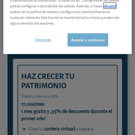
podrás configurar o deshabilitar las cookies. Además, si haces
clic aquí
podrás ver la política de cookies y configurarlas o deshabilitarlas en
Gestiona tu dinero con visión
cualquier momento. Este banner se mantendrá activo hasta que ejecutes
alguna de estas dos opciones.
experta
y consigue que cada euro trabaje
Opciones
Aceptar y continuar
para ti
HAZ CRECER TU
PATRIMONIO
Únete y ahorra un 35%
17,00€/mes
1 mes gratis y ¡35% de descuento durante el
primer año!
cartera virtual
Crea tu
y sigue a