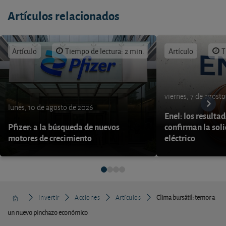
Artículos relacionados
Artículo
Tiempo de lectura: 2 min.
Artículo
T
viernes, 7 de agost
lunes, 10 de agosto de 2026
Enel: los resulta
Pfizer: a la búsqueda de nuevos
confirman la soli
motores de crecimiento
eléctrico
Invertir
Acciones
Artículos
Clima bursátil: temor a
un nuevo pinchazo económico