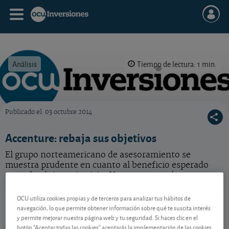
Análisis
Tiempo de lectura: 1 min.
Publicado el
03 octubre 2014
OCU Inversiones
Accenture: rebaja sus objetivos
El grupo norteamericano de asesoramiento se
muestra prudente en cuanto al beneficio esperado
para el próximo ejercicio. Veamos por qué.
Accenture
175,72 USD
OCU utiliza cookies propias y de terceros para analizar tus hábitos de
navegación, lo que permite obtener información sobre qué te suscita interés
IE00B4BNMY34
y permite mejorar nuestra página web y tu seguridad. Si haces clic en el
4,61 USD (2,69 %)
07/08/2026 Nueva York
botón "Aceptar todas las cookies" aceptarás la implementación de las cookies