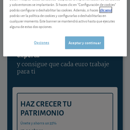
y solo entonces se implantarán. Si haces clic en "Configuración de cookies"
Ver detalladamente
podrás configurar o deshabilitar las cookies. Además, si haces
clic aquí
podrás ver la política de cookies y configurarlas o deshabilitarlas en
cualquier momento. Este banner se mantendrá activo hasta que ejecutes
alguna de estas dos opciones.
Contenido reservado a SOCIOS
Opciones
Aceptar y continuar
Gestiona tu dinero con visión
experta
y consigue que cada euro trabaje
para ti
HAZ CRECER TU
PATRIMONIO
Únete y ahorra un 35%