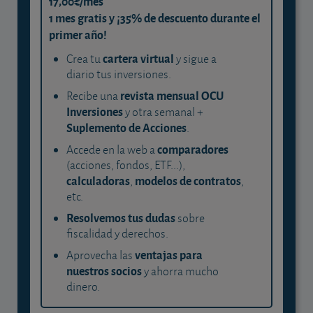
17,00€/mes
1 mes gratis y ¡35% de descuento durante el
primer año!
cartera virtual
Crea tu
y sigue a
diario tus inversiones.
revista mensual OCU
Recibe una
Inversiones
y otra semanal +
Suplemento de Acciones
.
comparadores
Accede en la web a
(acciones, fondos, ETF...),
calculadoras
modelos de contratos
,
,
etc.
Resolvemos tus dudas
sobre
fiscalidad y derechos.
ventajas para
Aprovecha las
nuestros socios
y ahorra mucho
dinero.