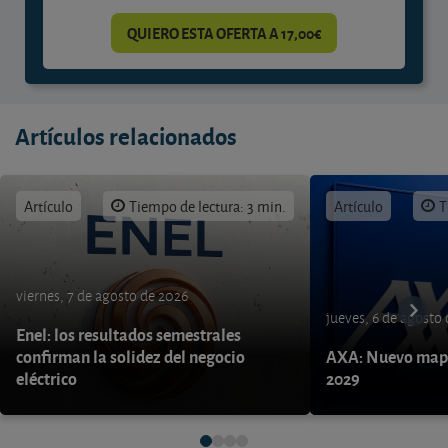
QUIERO ESTA OFERTA A 17,00€
Artículos relacionados
Artículo
Tiempo de lectura: 3 min.
Artículo
T
viernes, 7 de agosto de 2026
jueves, 6 de agosto
Enel: los resultados semestrales
confirman la solidez del negocio
AXA: Nuevo mapa
eléctrico
2029