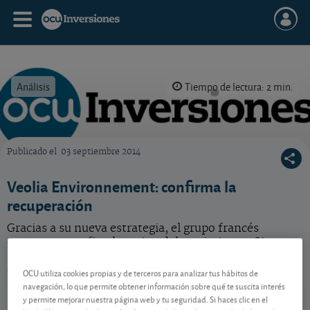
Análisis
Tiempo de lectura: 2 min.
Publicado el
03 septiembre 2014
OCU Inversiones
Veolia Environnement: confirma la
recuperación
Gracias a su nueva estrategia, el grupo francés
encuentra por fin el camino del crecimiento. Siga
leyendo para conocer nuestra opinión sobre esta
compañía.
OCU utiliza cookies propias y de terceros para analizar tus hábitos de
navegación, lo que permite obtener información sobre qué te suscita interés
Veolia Environnement
35,19 EUR
y permite mejorar nuestra página web y tu seguridad. Si haces clic en el