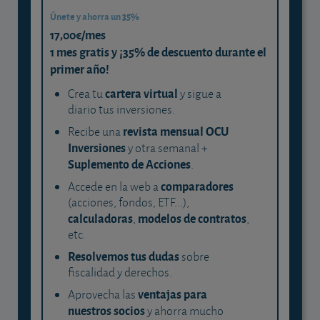
Únete y ahorra un 35%
17,00€/mes
1 mes gratis y ¡35% de descuento durante el
primer año!
cartera virtual
Crea tu
y sigue a
diario tus inversiones.
revista mensual OCU
Recibe una
Inversiones
y otra semanal +
Suplemento de Acciones
.
comparadores
Accede en la web a
(acciones, fondos, ETF...),
calculadoras
modelos de contratos
,
,
etc.
Resolvemos tus dudas
sobre
fiscalidad y derechos.
ventajas para
Aprovecha las
nuestros socios
y ahorra mucho