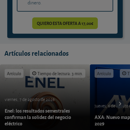
dinero.
QUIERO ESTA OFERTA A 17,00€
Artículos relacionados
Artículo
Tiempo de lectura: 3 min.
Artículo
T
viernes, 7 de agosto de 2026
jueves, 6 de agosto
Enel: los resultados semestrales
confirman la solidez del negocio
AXA: Nuevo mapa
eléctrico
2029