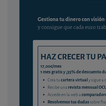
Gestiona tu dinero con visión
y consigue que cada euro trab
HAZ CRECER TU P
17,00€/mes
1 mes gratis y ¡35% de descuento d
cartera virtual
Crea tu
y sigue a 
revista mensual OC
Recibe una
comparador
Accede en la web a
Resolvemos tus dudas
sobre fis