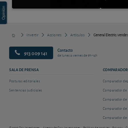
Invertir
Acciones
Artículos
General Electric: vende
Contacto
913 009 141
de lunes a viernes de 9h-14h
SALA DE PRENSA
COMPARADOR
Posturas editoriales
Comparador depó
Sentencias judiciales
Comparador de 
Comparador de 
Comparador de 
Comparador de 
© 2026 Ocu Inversiones
Acerca de Ocu Inversiones
Política de cookies
Privacy
C