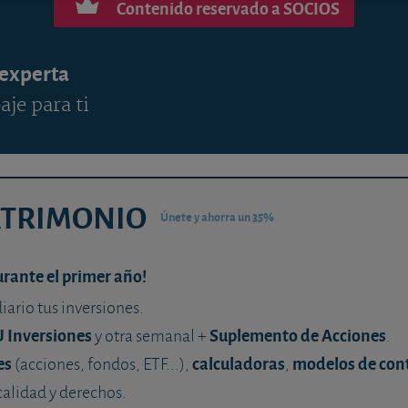
Contenido reservado a SOCIOS
 experta
aje para ti
ATRIMONIO
Únete y ahorra un 35%
urante el primer año!
diario tus inversiones.
U Inversiones
Suplemento de Acciones
y otra semanal +
.
es
calculadoras
modelos de con
(acciones, fondos, ETF...),
,
calidad y derechos.