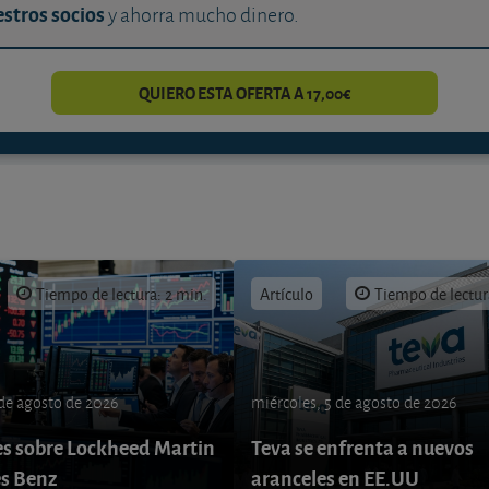
stros socios
y ahorra mucho dinero.
QUIERO ESTA OFERTA A 17,00€
Tiempo de lectura: 2 min.
Artículo
Tiempo de lectur
 de agosto de 2026
miércoles, 5 de agosto de 2026
s sobre Lockheed Martin
Teva se enfrenta a nuevos
s Benz
aranceles en EE.UU