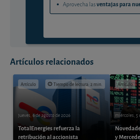
ventajas para nue
Aprovecha las
Artículos relacionados
Artículo
Tiempo de lectura: 2 min.
Artículo
jueves, 6 de agosto de 2026
miércoles, 5
TotalEnergies refuerza la
Novedade
retribución al accionista
y Mercede