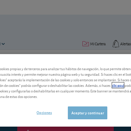
N
Mi Cartera
Alertas
Publicado el
16 septiembre 2014
lectura: 1 min.
cookies propias y de terceros para analizar tus hábitos de navegación, lo que permite obte
 suscita interés y permite mejorar nuestra página web y tu seguridad. Si haces clic en el bo
General Electric: vende su d
okies" aceptarás la implementación de las cookies y solo entonces se implantarán. Si haces c
ón de cookies" podrás configurar o deshabilitar las cookies. Además, si haces
clic aquí
podr
El grupo norteamericano prosigue con su
cookies y configurarlas o deshabilitarlas en cualquier momento. Este banner se mantendrá 
operación y nuestra valoración.
una de estas dos opciones.
Opciones
Aceptar y continuar