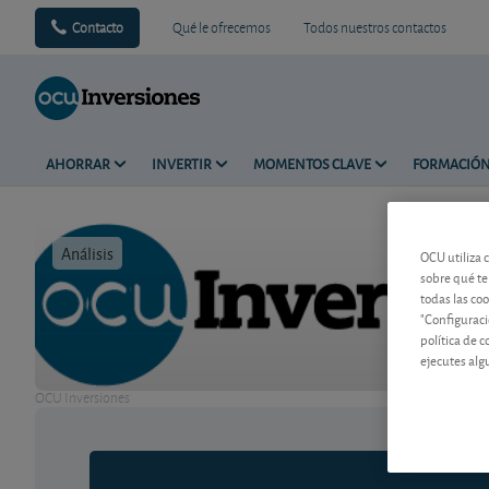
Contacto
Qué le ofrecemos
Todos nuestros contactos
AHORRAR
INVERTIR
MOMENTOS CLAVE
FORMACIÓ
Análisis
Tiempo de 
OCU utiliza 
sobre qué te
todas las co
"Configuraci
política de 
ejecutes alg
OCU Inversiones