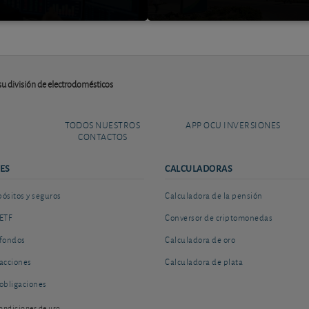
 su división de electrodomésticos
TODOS NUESTROS
APP OCU INVERSIONES
CONTACTOS
ES
CALCULADORAS
sitos y seguros
Calculadora de la pensión
ETF
Conversor de criptomonedas
fondos
Calculadora de oro
acciones
Calculadora de plata
obligaciones
ondiciones de uso