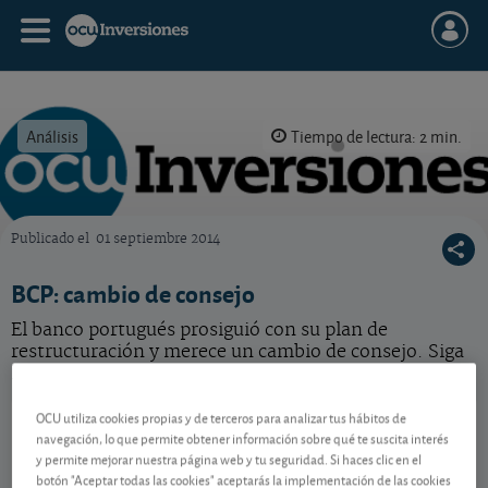
Análisis
Tiempo de lectura: 2 min.
Publicado el
01 septiembre 2014
OCU Inversiones
BCP: cambio de consejo
El banco portugués prosiguió con su plan de
restructuración y merece un cambio de consejo. Siga
leyendo para conocer nuestra nueva recomendación.
BCP
1,097 EUR
OCU utiliza cookies propias y de terceros para analizar tus hábitos de
navegación, lo que permite obtener información sobre qué te suscita interés
PTBCP0AM0015
y permite mejorar nuestra página web y tu seguridad. Si haces clic en el
-0,005 EUR (-0,45 %)
07/08/2026 Lisboa
botón "Aceptar todas las cookies" aceptarás la implementación de las cookies