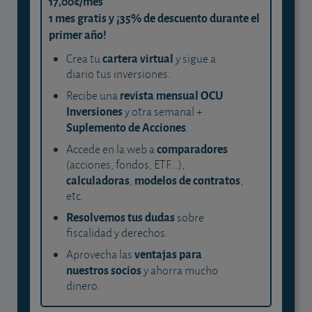
17,00€/mes
1 mes gratis y ¡35% de descuento durante el
primer año!
cartera virtual
Crea tu
y sigue a
diario tus inversiones.
revista mensual OCU
Recibe una
Inversiones
y otra semanal +
Suplemento de Acciones
.
comparadores
Accede en la web a
(acciones, fondos, ETF...),
calculadoras
modelos de contratos
,
,
etc.
Resolvemos tus dudas
sobre
fiscalidad y derechos.
ventajas para
Aprovecha las
nuestros socios
y ahorra mucho
dinero.