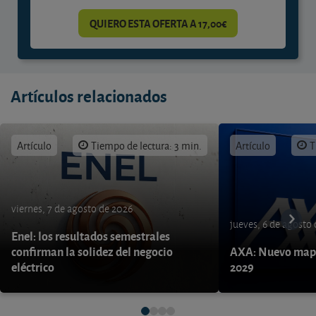
QUIERO ESTA OFERTA A 17,00€
Artículos relacionados
Artículo
Tiempo de lectura: 3 min.
Artículo
T
viernes, 7 de agosto de 2026
jueves, 6 de agosto
Enel: los resultados semestrales
confirman la solidez del negocio
AXA: Nuevo mapa
eléctrico
2029