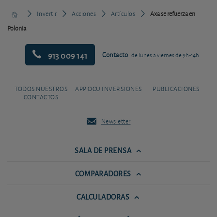
Invertir
Acciones
Artículos
Axa se refuerza en
Polonia
913 009 141
Contacto
de lunes a viernes de 9h-14h
TODOS NUESTROS
APP OCU INVERSIONES
PUBLICACIONES
CONTACTOS
Newsletter
SALA DE PRENSA
COMPARADORES
CALCULADORAS