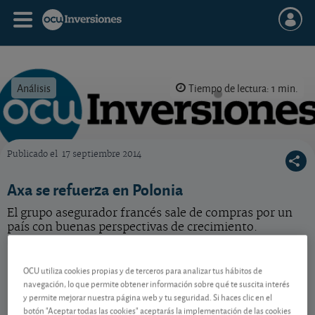
Análisis
Tiempo de lectura: 1 min.
Publicado el
17 septiembre 2014
OCU Inversiones
Axa se refuerza en Polonia
El grupo asegurador francés sale de compras por un
país con buenas perspectivas de crecimiento.
Axa
45,19 EUR
OCU utiliza cookies propias y de terceros para analizar tus hábitos de
FR0000120628
navegación, lo que permite obtener información sobre qué te suscita interés
0,14 EUR (0,31 %)
07/08/2026 París
y permite mejorar nuestra página web y tu seguridad. Si haces clic en el
botón "Aceptar todas las cookies" aceptarás la implementación de las cookies