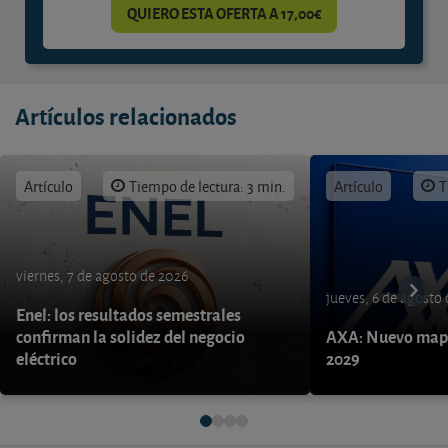
QUIERO ESTA OFERTA A 17,00€
Artículos relacionados
Artículo
Tiempo de lectura: 3 min.
Artículo
T
viernes, 7 de agosto de 2026
jueves, 6 de agosto
Enel: los resultados semestrales
confirman la solidez del negocio
AXA: Nuevo mapa
eléctrico
2029