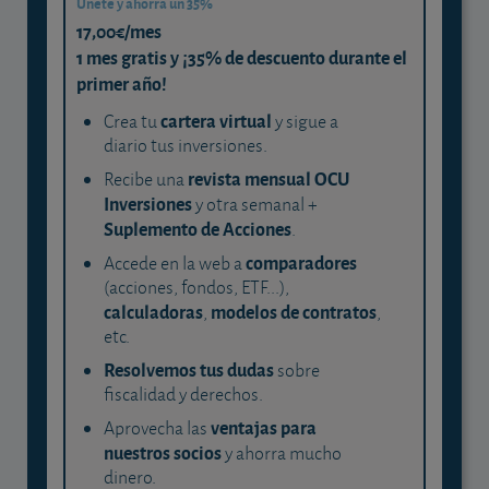
Únete y ahorra un 35%
17,00€/mes
1 mes gratis y ¡35% de descuento durante el
primer año!
cartera virtual
Crea tu
y sigue a
diario tus inversiones.
revista mensual OCU
Recibe una
Inversiones
y otra semanal +
Suplemento de Acciones
.
comparadores
Accede en la web a
(acciones, fondos, ETF...),
calculadoras
modelos de contratos
,
,
etc.
Resolvemos tus dudas
sobre
fiscalidad y derechos.
ventajas para
Aprovecha las
nuestros socios
y ahorra mucho
dinero.