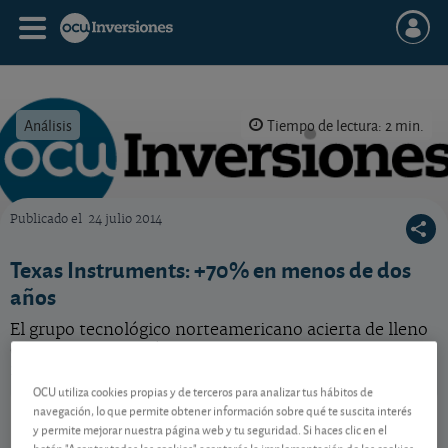
Análisis
Tiempo de lectura: 2 min.
Publicado el
24 julio 2014
OCU Inversiones
Texas Instruments: +70% en menos de dos
años
El grupo tecnológico norteamericano acierta de lleno
con su plan estratégico, lo que se traduce unos
mágníficos resultados. Descubra nuestro análisis.
OCU utiliza cookies propias y de terceros para analizar tus hábitos de
Texas Instruments
285,79 USD
navegación, lo que permite obtener información sobre qué te suscita interés
y permite mejorar nuestra página web y tu seguridad. Si haces clic en el
US8825081040