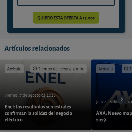
QUIERO ESTA OFERTA A 17,00€
Artículos relacionados
Artículo
Tiempo de lectura: 3 min.
Artículo
T
viernes, 7 de agosto de 2026
jueves, 6 de agosto
Enel: los resultados semestrales
confirman la solidez del negocio
AXA: Nuevo mapa
eléctrico
2029