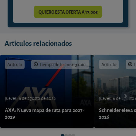
QUIERO ESTA OFERTA A 17,00€
Artículos relacionados
Artículo
Tiempo de lectura: 3 min.
Artículo
T
jueves, 6 de agosto de 2026
jueves, 6 de agosto
AXA: Nuevo mapa de ruta para 2027-
Schneider eleva s
2029
2026