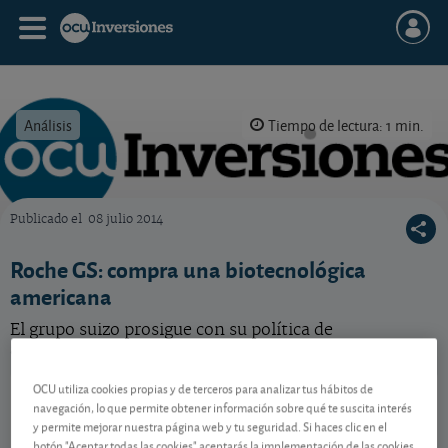
Análisis
Tiempo de lectura: 1 min.
Publicado el
08 julio 2014
OCU Inversiones
Roche GS: compra una biotecnológica
americana
El grupo suizo prosigue con su política de
adquisiciones. Veamos la nueva adquisición.
OCU utiliza cookies propias y de terceros para analizar tus hábitos de
Roche PS
364,70 CHF
navegación, lo que permite obtener información sobre qué te suscita interés
-
CH1499059983
y permite mejorar nuestra página web y tu seguridad. Si haces clic en el
06/08/2026 Zúrich
botón "Aceptar todas las cookies" aceptarás la implementación de las cookies