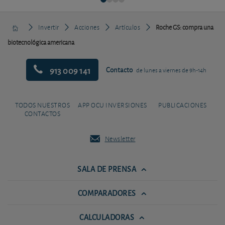
Invertir
Acciones
Artículos
Roche GS: compra una
biotecnológica americana
913 009 141
Contacto
de lunes a viernes de 9h-14h
TODOS NUESTROS
APP OCU INVERSIONES
PUBLICACIONES
CONTACTOS
Newsletter
SALA DE PRENSA
COMPARADORES
CALCULADORAS