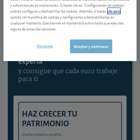
y solo entonces se implantarán. Si haces clic en "Configuración de cookies"
Ver detalladamente
podrás configurar o deshabilitar las cookies. Además, si haces
clic aquí
podrás ver la política de cookies y configurarlas o deshabilitarlas en
cualquier momento. Este banner se mantendrá activo hasta que ejecutes
alguna de estas dos opciones.
Contenido reservado a SOCIOS
Opciones
Aceptar y continuar
Gestiona tu dinero con visión
experta
y consigue que cada euro trabaje
para ti
HAZ CRECER TU
PATRIMONIO
Únete y ahorra un 35%