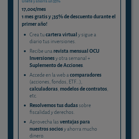
Únete y ahorra un 35%
17,00€/mes
1 mes gratis y ¡35% de descuento durante el
primer año!
cartera virtual
Crea tu
y sigue a
diario tus inversiones.
revista mensual OCU
Recibe una
Inversiones
y otra semanal +
Suplemento de Acciones
.
comparadores
Accede en la web a
(acciones, fondos, ETF...),
calculadoras
modelos de contratos
,
,
etc.
Resolvemos tus dudas
sobre
fiscalidad y derechos.
ventajas para
Aprovecha las
nuestros socios
y ahorra mucho
dinero.