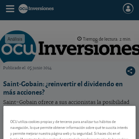
Análisis
Tiempo de lectura: 2 min.
Publicado el
05 junio 2014
OCU Inversiones
Saint-Gobain: ¿reinvertir el dividendo en
más acciones?
Saint-Gobain ofrece a sus accionistas la posibilidad
de reinvertir la mitad del dividendo en nuevas
acciones. ¿Qué hacer?
OCU utiliza cookies propias y de terceros para analizar tus hábitos de
Saint - Gobain
85,58 EUR
navegación, lo que permite obtener información sobre qué te suscita interés
y permite mejorar nuestra página web y tu seguridad. Si haces clic en el
FR0000125007