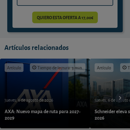
QUIERO ESTA OFERTA A 17,00€
Artículos relacionados
Artículo
Tiempo de lectura: 3 min.
Artículo
T
jueves, 6 de agosto de 2026
jueves, 6 de agosto
AXA: Nuevo mapa de ruta para 2027-
Schneider eleva s
2029
2026