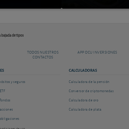
a bajada de tipos
TODOS NUESTROS
APP OCU INVERSIONES
CONTACTOS
ES
CALCULADORAS
sitos y seguros
Calculadora de la pensión
ETF
Conversor de criptomonedas
fondos
Calculadora de oro
acciones
Calculadora de plata
obligaciones
ondiciones de uso