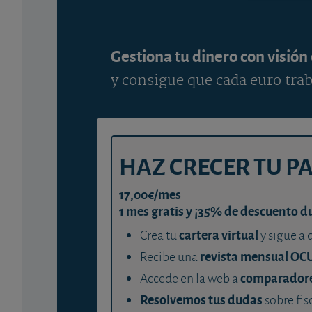
Gestiona tu dinero con visión
y consigue que cada euro trab
HAZ CRECER TU P
17,00€/mes
1 mes gratis y ¡35% de descuento d
cartera virtual
Crea tu
y sigue a 
revista mensual OC
Recibe una
comparador
Accede en la web a
Resolvemos tus dudas
sobre fis