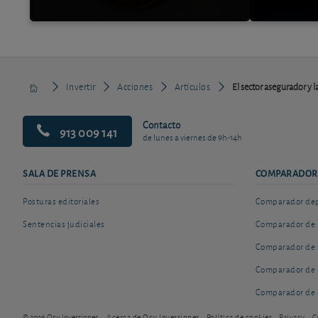
Invertir
Acciones
Artículos
El sector asegurador y l
Contacto
913 009 141
de lunes a viernes de 9h-14h
SALA DE PRENSA
COMPARADOR
Posturas editoriales
Comparador depó
Sentencias judiciales
Comparador de 
Comparador de 
Comparador de 
Comparador de 
© 2026 Ocu Inversiones
Acerca de Ocu Inversiones
Política de cookies
Privacy
C