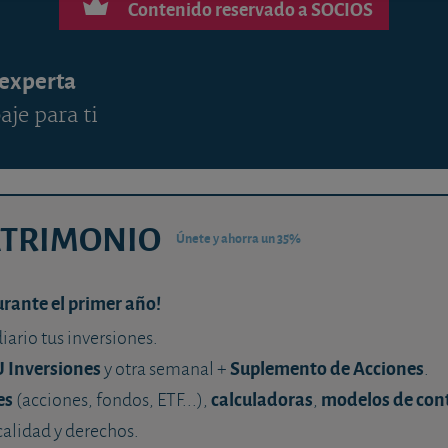
Contenido reservado a SOCIOS
 experta
aje para ti
ATRIMONIO
Únete y ahorra un 35%
urante el primer año!
diario tus inversiones.
U Inversiones
Suplemento de Acciones
y otra semanal +
.
es
calculadoras
modelos de con
(acciones, fondos, ETF...),
,
calidad y derechos.