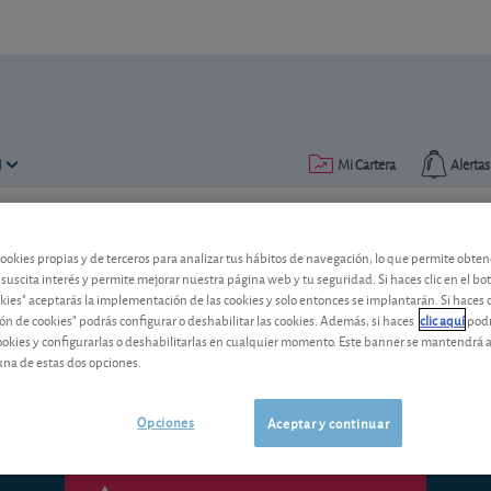
N
Mi Cartera
Alertas
Publicado el
26 junio 2014
lectura: 3 min.
cookies propias y de terceros para analizar tus hábitos de navegación, lo que permite obte
 suscita interés y permite mejorar nuestra página web y tu seguridad. Si haces clic en el bo
El sector asegurador y la baj
okies" aceptarás la implementación de las cookies y solo entonces se implantarán. Si haces c
ón de cookies" podrás configurar o deshabilitar las cookies. Además, si haces
clic aquí
podr
Analizamos cómo le afectan a Mapfre y a
cookies y configurarlas o deshabilitarlas en cualquier momento. Este banner se mantendrá 
actuales.
una de estas dos opciones.
Opciones
Aceptar y continuar