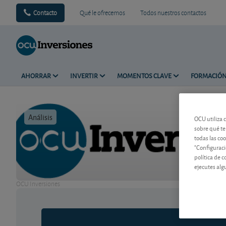
Contacto
Qué le ofrecemos
Todos nuestros contactos
AHORRAR
INVERTIR
MOMENTOS CLAVE
FORMACIÓ
Análisis
Tiempo de 
OCU utiliza 
sobre qué te
todas las co
"Configuraci
política de 
ejecutes alg
OCU Inversiones