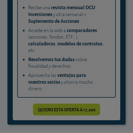
revista mensual OCU
Recibe una
Inversiones
y otra semanal +
Suplemento de Acciones
.
comparadores
Accede en la web a
(acciones, fondos, ETF...),
calculadoras
modelos de contratos
,
,
etc.
Resolvemos tus dudas
sobre
fiscalidad y derechos.
ventajas para
Aprovecha las
nuestros socios
y ahorra mucho
dinero.
QUIERO ESTA OFERTA A 17,00€