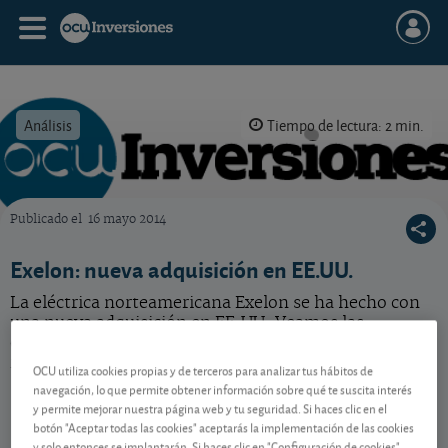
Análisis
Tiempo de lectura: 2 min.
Publicado el
16 mayo 2014
OCU Inversiones
Exelon: nueva adquisición en EE.UU.
La eléctrica norteamericana Exelon se ha hecho con
una nueva adquisición en EE.UU. Veamos las
condiciones de esta compra y nuestra valoración al
respecto.
OCU utiliza cookies propias y de terceros para analizar tus hábitos de
navegación, lo que permite obtener información sobre qué te suscita interés
y permite mejorar nuestra página web y tu seguridad. Si haces clic en el
botón "Aceptar todas las cookies" aceptarás la implementación de las cookies
Contenido reservado a SOCIOS
y solo entonces se implantarán. Si haces clic en "Configuración de cookies"