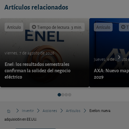
Artículos relacionados
Artículo
Tiempo de lectura: 3 min.
Artículo
T
viernes, 7 de agosto de 2026
jueves, 6 de agosto
Enel: los resultados semestrales
confirman la solidez del negocio
AXA: Nuevo mapa
eléctrico
2029
Invertir
Acciones
Artículos
Exelon: nueva
adquisición en EE.UU.