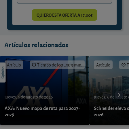
QUIERO ESTA OFERTA A 17,00€
Artículos relacionados
Artículo
Tiempo de lectura: 3 min.
Artículo
T
jueves, 6 de agosto de 2026
jueves, 6 de agosto
AXA: Nuevo mapa de ruta para 2027-
Schneider eleva s
2029
2026