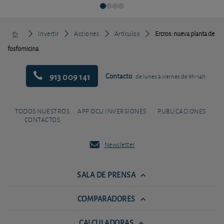
Invertir
Acciones
Artículos
Ercros: nueva planta de
fosfomicina
913 009 141
Contacto
de lunes a viernes de 9h-14h
TODOS NUESTROS
APP OCU INVERSIONES
PUBLICACIONES
CONTACTOS
Newsletter
SALA DE PRENSA
COMPARADORES
CALCULADORAS