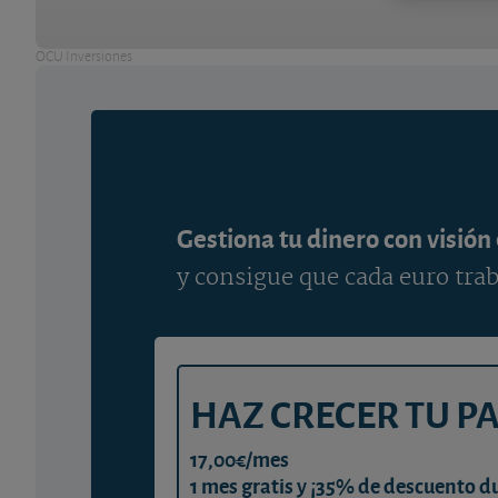
OCU Inversiones
Gestiona tu dinero con visión
y consigue que cada euro trab
HAZ CRECER TU P
17,00€/mes
1 mes gratis y ¡35% de descuento d