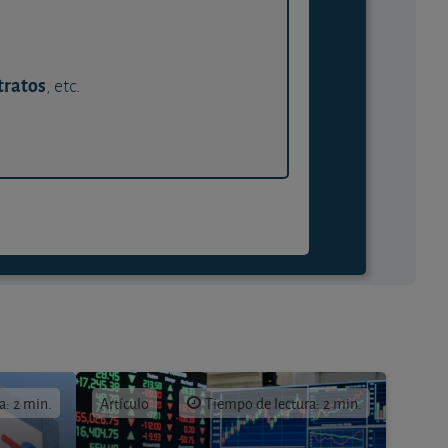
tratos
, etc.
a: 2 min.
Artículo
Tiempo de lectura: 2 min.