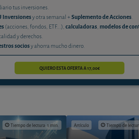
diario tus inversiones.
U Inversiones
Suplemento de Acciones
y otra semanal +
.
es
calculadoras
modelos de con
(acciones, fondos, ETF...),
,
calidad y derechos.
stros socios
y ahorra mucho dinero.
QUIERO ESTA OFERTA A 17,00€
Tiempo de lectura: 1 min.
Artículo
Tiempo de lectur