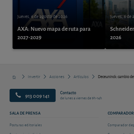
jueves, 6 de agosto de 2026
jueves, 6 de
AXA: Nuevo mapa de ruta para
Schneider 
2027-2029
2026
Invertir
Acciones
Artículos
Deceuninck: cambio de 
Contacto
913 009 141
de lunes a viernes de 9h-14h
SALA DE PRENSA
COMPARADOR
Posturas editoriales
Comparador depó