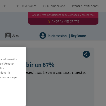
OCU
OCU Inversiones
OCU Inmobiliario
Prensa e instituciones
Análisis, recomendaciones, carteras modelo y mucho más
AHORA 1 MES GRATIS
Iniciar sesión
Regístrate
Útiles
|
ner información
jo tras subir un 87%
tón "Aceptar
lic en
ás ver la
s últimos 12 meses) nos lleva a cambiar nuestro
activo hasta que