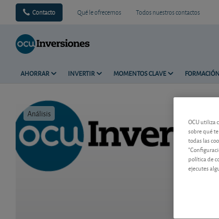
Contacto
Qué le ofrecemos
Todos nuestros contactos
AHORRAR
INVERTIR
MOMENTOS CLAVE
FORMACIÓ
Análisis
Tiempo de 
OCU utiliza 
sobre qué te
todas las co
"Configuraci
política de 
ejecutes alg