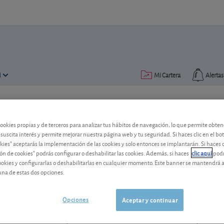
N
Mi Cartera
Alertas
Publicado el
14 mayo 2014
lectura: 1 min.
cookies propias y de terceros para analizar tus hábitos de navegación, lo que permite obte
Deceuninck: cambio de conse
 suscita interés y permite mejorar nuestra página web y tu seguridad. Si haces clic en el bo
okies" aceptarás la implementación de las cookies y solo entonces se implantarán. Si haces c
ón de cookies" podrás configurar o deshabilitar las cookies. Además, si haces
clic aquí
podr
La fuerte escalada bursátil (+87% en lo
cookies y configurarlas o deshabilitarlas en cualquier momento. Este banner se mantendrá 
consejo sobre esta constructora belga.
una de estas dos opciones.
Deceuninck
2,18 EUR
BE0003789063
Opciones
Aceptar y continuar
-0,01 EUR (-0,46 %)
06/08/2026 Bruselas