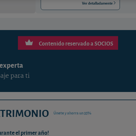
Ver detalladamente
Contenido reservado a SOCIOS
 experta
aje para ti
ATRIMONIO
Únete y ahorra un 35%
urante el primer año!