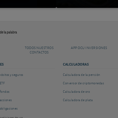
 de la palabra
TODOS NUESTROS
APP OCU INVERSIONES
CONTACTOS
ES
CALCULADORAS
sitos y seguros
Calculadora de la pensión
ETF
Conversor de criptomonedas
fondos
Calculadora de oro
acciones
Calculadora de plata
obligaciones
ondiciones de uso