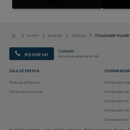
Invertir
Acciones
Artículos
Clima bursátil: el poder
Contacto
913 009 141
de lunes a viernes de 9h-14h
SALA DE PRENSA
COMPARADOR
Posturas editoriales
Comparador depó
Sentencias judiciales
Comparador de 
Comparador de 
Comparador de 
Comparador de 
© 2026 Ocu Inversiones
Acerca de Ocu Inversiones
Política de cookies
Privacy
C