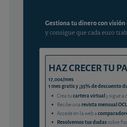
Gestiona tu dinero con visión
y consigue que cada euro trab
HAZ CRECER TU P
17,00€/mes
1 mes gratis y ¡35% de descuento d
cartera virtual
Crea tu
y sigue a 
revista mensual OC
Recibe una
comparador
Accede en la web a
Resolvemos tus dudas
sobre fis