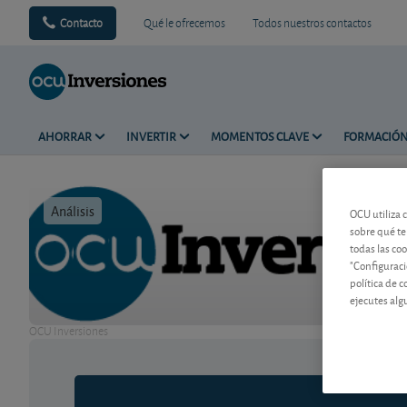
Contacto
Qué le ofrecemos
Todos nuestros contactos
AHORRAR
INVERTIR
MOMENTOS CLAVE
FORMACIÓ
Análisis
Tiempo de 
OCU utiliza 
sobre qué te
todas las co
"Configuraci
política de 
ejecutes alg
OCU Inversiones