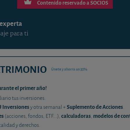
Contenido reservado a SOCIOS
 experta
aje para ti
ATRIMONIO
Únete y ahorra un 35%
urante el primer año!
diario tus inversiones.
U Inversiones
Suplemento de Acciones
y otra semanal +
.
es
calculadoras
modelos de con
(acciones, fondos, ETF...),
,
calidad y derechos.