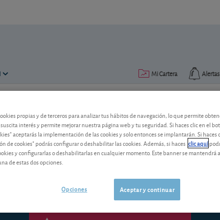
N
Mi Cartera
Alertas
Publicado el
07 abril 2014
lectura: 6 min.
cookies propias y de terceros para analizar tus hábitos de navegación, lo que permite obte
 suscita interés y permite mejorar nuestra página web y tu seguridad. Si haces clic en el bo
Clima bursátil: el poder de l
okies" aceptarás la implementación de las cookies y solo entonces se implantarán. Si haces c
ón de cookies" podrás configurar o deshabilitar las cookies. Además, si haces
clic aquí
podr
Ante los temores de deflación en Europa
cookies y configurarlas o deshabilitarlas en cualquier momento. Este banner se mantendrá 
Europeo han sentado como un bálsamo e
una de estas dos opciones.
Opciones
Aceptar y continuar