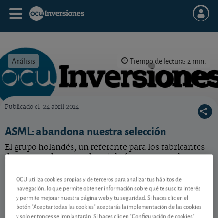
Análisis
Tiempo de lectura: 2 min.
Publicado el
24 abril 2014
OCU Inversiones
ASML: abandona nuestra selección
El grupo holandés, un referente para los fabricantes
de semiconductores, dejará de formar parte de
nuestra selección de acciones.
OCU utiliza cookies propias y de terceros para analizar tus hábitos de
navegación, lo que permite obtener información sobre qué te suscita interés
y permite mejorar nuestra página web y tu seguridad. Si haces clic en el
Contenido reservado a SOCIOS
botón "Aceptar todas las cookies" aceptarás la implementación de las cookies
y solo entonces se implantarán. Si haces clic en "Configuración de cookies"