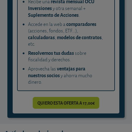
revista mensual OCU
Recibe una
Inversiones
y otra semanal +
Suplemento de Acciones
.
comparadores
Accede en la web a
(acciones, fondos, ETF...),
calculadoras
modelos de contratos
,
,
etc.
Resolvemos tus dudas
sobre
fiscalidad y derechos.
ventajas para
Aprovecha las
nuestros socios
y ahorra mucho
dinero.
QUIERO ESTA OFERTA A 17,00€