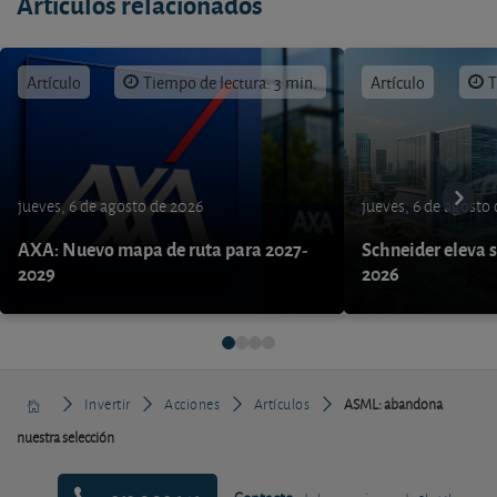
Artículos relacionados
Artículo
Tiempo de lectura: 3 min.
Artículo
T
jueves, 6 de agosto de 2026
jueves, 6 de agosto
AXA: Nuevo mapa de ruta para 2027-
Schneider eleva s
2029
2026
Invertir
Acciones
Artículos
ASML: abandona
nuestra selección