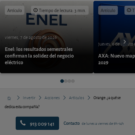
Artículo
Tiempo de lectura: 3 min.
Artículo
T
viernes, 7 de agosto de 2026
jueves, 6 de agosto
Enel: los resultados semestrales
confirman la solidez del negocio
AXA: Nuevo mapa
eléctrico
2029
Invertir
Acciones
Artículos
Orange: ¿a qué se
dedica esta compañía?
913 009 141
Contacto
de lunes a viernes de 9h-14h