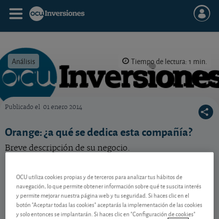
Análisis
Tiempo de lectura: 1 min.
Publicado el
01 enero 2014
OCU Inversiones
Orange: ¿a qué se dedica esta compañía?
Breve descripción de su negocio.
OCU utiliza cookies propias y de terceros para analizar tus hábitos de
Contenido reservado a SOCIOS
navegación, lo que permite obtener información sobre qué te suscita interés
y permite mejorar nuestra página web y tu seguridad. Si haces clic en el
botón "Aceptar todas las cookies" aceptarás la implementación de las cookies
Gestiona tu dinero con visión
y solo entonces se implantarán. Si haces clic en "Configuración de cookies"