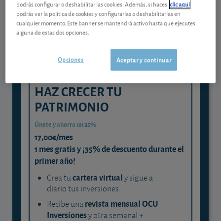
podrás configurar o deshabilitar las cookies. Además, si haces
clic aquí
experta
podrás ver la política de cookies y configurarlas o deshabilitarlas en
cualquier momento. Este banner se mantendrá activo hasta que ejecutes
y consigue que cada euro trabaje
alguna de estas dos opciones.
para ti
Opciones
Aceptar y continuar
HAZ CRECER TU
PATRIMONIO
Únete y ahorra un 35%
17,00€/mes
1 mes gratis y ¡35% de descuento durante el
primer año!
cartera virtual
Crea tu
y sigue a
diario tus inversiones.
revista mensual OCU
Recibe una
Inversiones
y otra semanal +