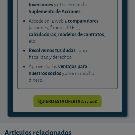
Inversiones
y otra semanal +
Suplemento de Acciones
.
comparadores
Accede en la web a
(acciones, fondos, ETF...),
calculadoras
modelos de contratos
,
,
etc.
Resolvemos tus dudas
sobre
fiscalidad y derechos.
ventajas para
Aprovecha las
nuestros socios
y ahorra mucho
dinero.
QUIERO ESTA OFERTA A 17,00€
Artículos relacionados