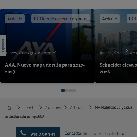
Artículo
Tiempo de lectura: 3 min.
Artículo
T
jueves, 6 de agosto de 2026
jueves, 6 de agosto
AXA: Nuevo mapa de ruta para 2027-
Schneider eleva s
2029
2026
Invertir
Acciones
Artículos
NH Hotel Group: ¿a qué
se dedica esta compañía?
913 009 141
Contacto
de lunes a viernes de 9h-14h