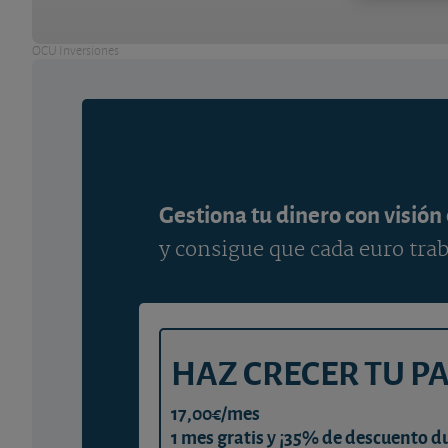
OCU Inversiones
Gestiona tu dinero con visión
y consigue que cada euro trab
HAZ CRECER TU P
17,00€/mes
1 mes gratis y ¡35% de descuento d