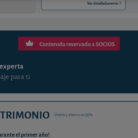
Ver detalladamente
Contenido reservado a SOCIOS
 experta
aje para ti
ATRIMONIO
Únete y ahorra un 35%
urante el primer año!