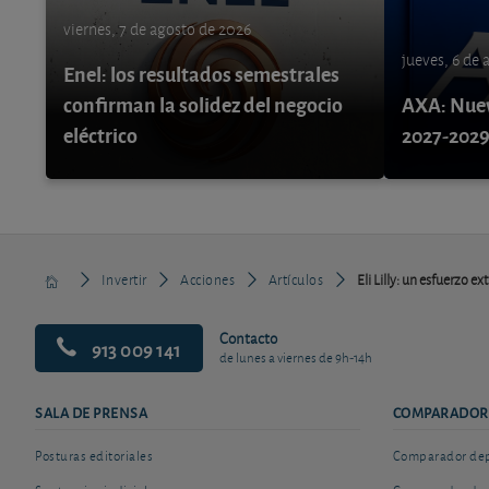
viernes, 7 de agosto de 2026
jueves, 6 de
Enel: los resultados semestrales
confirman la solidez del negocio
AXA: Nuev
eléctrico
2027-202
Invertir
Acciones
Artículos
Eli Lilly: un esfuerzo ex
Contacto
913 009 141
de lunes a viernes de 9h-14h
SALA DE PRENSA
COMPARADOR
Posturas editoriales
Comparador depó