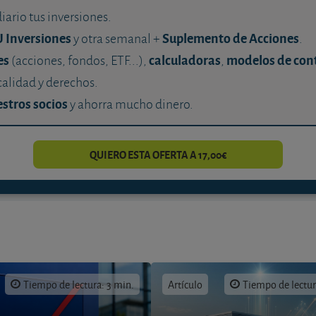
diario tus inversiones.
U Inversiones
Suplemento de Acciones
y otra semanal +
.
es
calculadoras
modelos de con
(acciones, fondos, ETF...),
,
calidad y derechos.
stros socios
y ahorra mucho dinero.
QUIERO ESTA OFERTA A 17,00€
Tiempo de lectura: 3 min.
Artículo
Tiempo de lectur