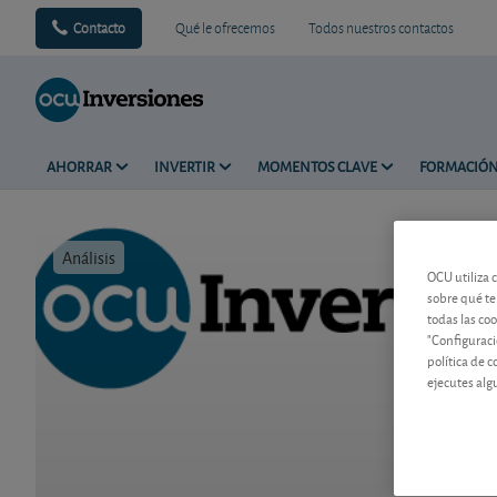
Contacto
Qué le ofrecemos
Todos nuestros contactos
AHORRAR
INVERTIR
MOMENTOS CLAVE
FORMACIÓ
Análisis
Tiempo de 
OCU utiliza 
sobre qué te
todas las co
"Configuraci
política de 
ejecutes alg