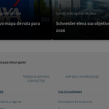
 agosto de 2026
jueves, 6 de agosto de 2026
o mapa de ruta para
Schneider eleva sus objetiv
9
2026
tra para reducir gastor
TODOS NUESTROS
APP OCU INVERSIONES
CONTACTOS
ES
CALCULADORAS
sitos y seguros
Calculadora de la pensión