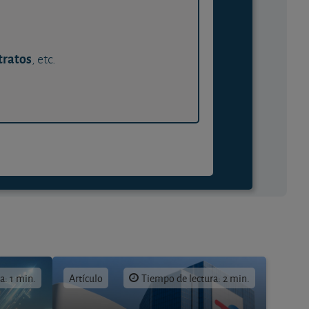
tratos
, etc.
a: 1 min.
Artículo
Tiempo de lectura: 2 min.