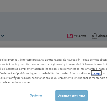
N
Mi Cartera
Alertas
Publicado el
09 octubre 2013
lectura: 1 min.
cookies propias y de terceros para analizar tus hábitos de navegación, lo que permite obte
Eli Lilly: un esfuerzo extra p
 suscita interés y permite mejorar nuestra página web y tu seguridad. Si haces clic en el bo
okies" aceptarás la implementación de las cookies y solo entonces se implantarán. Si haces c
ón de cookies" podrás configurar o deshabilitar las cookies. Además, si haces
clic aquí
podr
Si quiere alcanzar sus objetivos de 201
cookies y configurarlas o deshabilitarlas en cualquier momento. Este banner se mantendrá 
una vuelta de tuerca al control de gasto
una de estas dos opciones.
Eli Lilly
1.185,71 USD
US5324571083
Opciones
Aceptar y continuar
-6,23 USD (-0,52 %)
07/08/2026 Nueva York