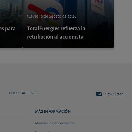
jueves, 6 de agosto de 2026
os para
TotalEnergies refuerza la
retribución al accionista
PUBLICACIONES
Newsletter
MÁS INFORMACIÓN
Modelos de documentos