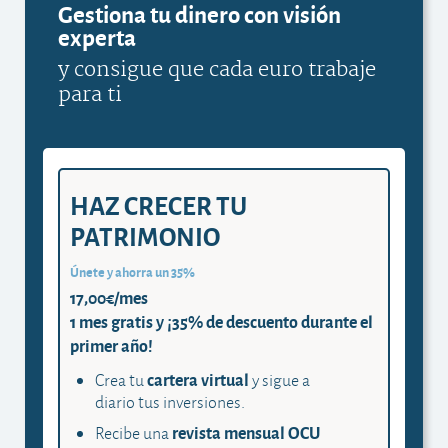
Gestiona tu dinero con visión
experta
y consigue que cada euro trabaje
para ti
HAZ CRECER TU
PATRIMONIO
Únete y ahorra un 35%
17,00€/mes
1 mes gratis y ¡35% de descuento durante el
primer año!
cartera virtual
Crea tu
y sigue a
diario tus inversiones.
revista mensual OCU
Recibe una