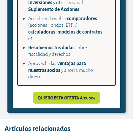
Inversiones
y otra semanal +
Suplemento de Acciones
.
comparadores
Accede en la web a
(acciones, fondos, ETF...),
calculadoras
modelos de contratos
,
,
etc.
Resolvemos tus dudas
sobre
fiscalidad y derechos.
ventajas para
Aprovecha las
nuestros socios
y ahorra mucho
dinero.
QUIERO ESTA OFERTA A 17,00€
Artículos relacionados