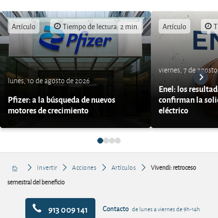
Artículo
Tiempo de lectura: 2 min.
Artículo
T
viernes, 7 de agost
lunes, 10 de agosto de 2026
Enel: los resulta
Pfizer: a la búsqueda de nuevos
confirman la soli
motores de crecimiento
eléctrico
Invertir
Acciones
Artículos
Vivendi: retroceso
semestral del beneficio
913 009 141
Contacto
de lunes a viernes de 9h-14h