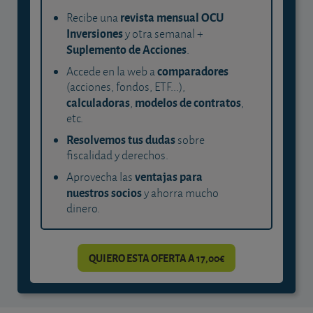
revista mensual OCU
Recibe una
Inversiones
y otra semanal +
Suplemento de Acciones
.
comparadores
Accede en la web a
(acciones, fondos, ETF...),
calculadoras
modelos de contratos
,
,
etc.
Resolvemos tus dudas
sobre
fiscalidad y derechos.
ventajas para
Aprovecha las
nuestros socios
y ahorra mucho
dinero.
QUIERO ESTA OFERTA A 17,00€