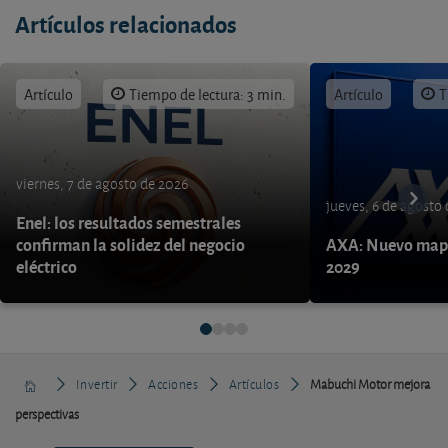
Artículos relacionados
Artículo
Tiempo de lectura: 3 min.
Artículo
T
viernes, 7 de agosto de 2026
jueves, 6 de agosto
Enel: los resultados semestrales
confirman la solidez del negocio
AXA: Nuevo mapa
eléctrico
2029
Invertir
Acciones
Artículos
Mabuchi Motor mejora
perspectivas