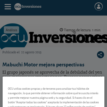
Análisis
Tiempo de lectura: 1 min.
Publicado el
22 agosto 2013
OCU Inversiones
Mabuchi Motor mejora perspectivas
El grupo japonés se aprovecha de la debilidad del yen
para mejorar sus exportaciones. Buenas perspectivas,
aunque la cotización también ha rebotado en los
últimos tiempos.
OCU utiliza cookies propias y de terceros para analizar tus hábitos de
navegación, lo que permite obtener información sobre qué te suscita interés
y permite mejorar nuestra página web y tu seguridad. Si haces clic en el
botón "Aceptar todas las cookies" aceptarás la implementación de las cookies
Contenido reservado a SOCIOS
y solo entonces se implantarán. Si haces clic en "Configuración de cookies"