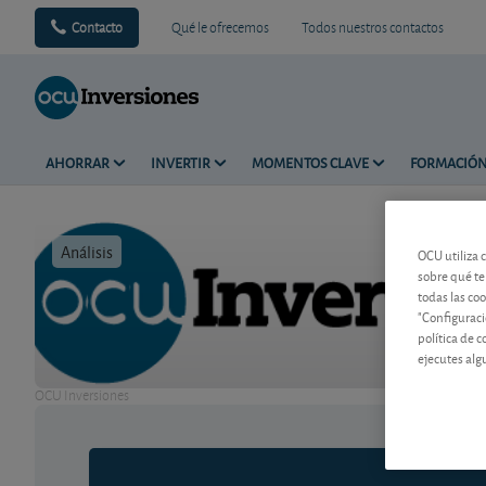
Contacto
Qué le ofrecemos
Todos nuestros contactos
AHORRAR
INVERTIR
MOMENTOS CLAVE
FORMACIÓ
Análisis
Tiempo de 
OCU utiliza 
sobre qué te
todas las co
"Configuraci
política de 
ejecutes alg
OCU Inversiones