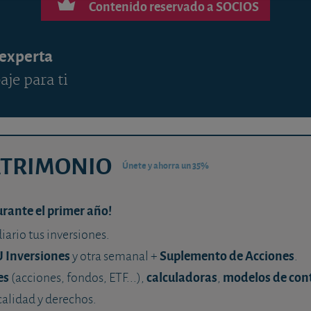
Contenido reservado a SOCIOS
 experta
aje para ti
ATRIMONIO
Únete y ahorra un 35%
urante el primer año!
diario tus inversiones.
U Inversiones
Suplemento de Acciones
y otra semanal +
.
es
calculadoras
modelos de con
(acciones, fondos, ETF...),
,
calidad y derechos.