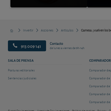
Invertir
Acciones
Artículos
Gamesa: ¡vuelven los be
Contacto
913 009 141
de lunes a viernes de 9h-14h
SALA DE PRENSA
COMPARADOR
Posturas editoriales
Comparador depó
Sentencias judiciales
Comparador de 
Comparador de 
Comparador de 
Comparador de 
© 2026 Ocu Inversiones
Acerca de Ocu Inversiones
Política de cookies
Privacy
C