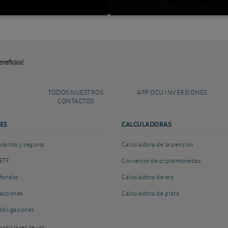
neficios!
TODOS NUESTROS
APP OCU INVERSIONES
CONTACTOS
ES
CALCULADORAS
sitos y seguros
Calculadora de la pensión
ETF
Conversor de criptomonedas
fondos
Calculadora de oro
acciones
Calculadora de plata
obligaciones
ondiciones de uso