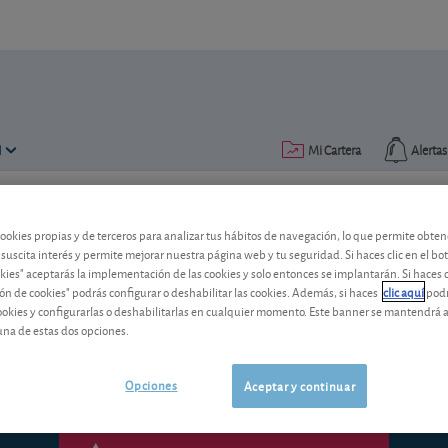
N
Mi Cartera
Alertas
Publicado el
03 mayo 2013
lectura: 1 min.
cookies propias y de terceros para analizar tus hábitos de navegación, lo que permite obte
 suscita interés y permite mejorar nuestra página web y tu seguridad. Si haces clic en el bo
Gamesa: ¡vuelven los benefic
okies" aceptarás la implementación de las cookies y solo entonces se implantarán. Si haces c
ón de cookies" podrás configurar o deshabilitar las cookies. Además, si haces
clic aquí
podr
Los resultados del primer trimestre dev
cookies y configurarlas o deshabilitarlas en cualquier momento. Este banner se mantendrá 
cara al futuro?
una de estas dos opciones.
Opciones
Aceptar y continuar