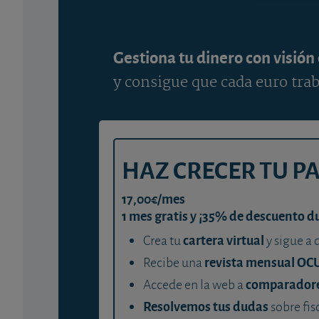
Gestiona tu dinero con visión
y consigue que cada euro trab
HAZ CRECER TU P
17,00€/mes
1 mes gratis y ¡35% de descuento d
cartera virtual
Crea tu
y sigue a 
revista mensual OC
Recibe una
comparador
Accede en la web a
Resolvemos tus dudas
sobre fis