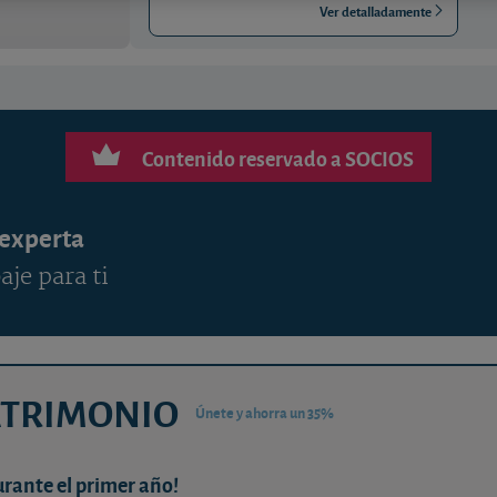
Ver detalladamente
Contenido reservado a SOCIOS
 experta
aje para ti
ATRIMONIO
Únete y ahorra un 35%
urante el primer año!