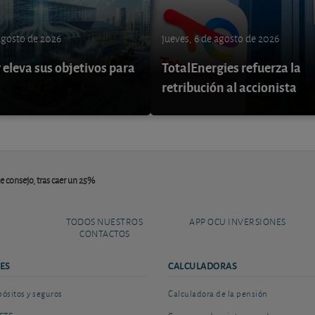
 agosto de 2026
jueves, 6 de agosto de 2026
eleva sus objetivos para
TotalEnergies refuerza la
retribución al accionista
e consejo, tras caer un 25%
TODOS NUESTROS
APP OCU INVERSIONES
CONTACTOS
ES
CALCULADORAS
sitos y seguros
Calculadora de la pensión