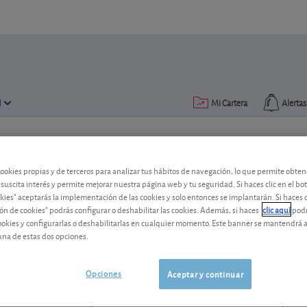
N
Mi Cartera
Alertas
Publicado el
22 mayo 2013
lectura: 2 min.
cookies propias y de terceros para analizar tus hábitos de navegación, lo que permite obte
ArcelorMittal: cambio de con
 suscita interés y permite mejorar nuestra página web y tu seguridad. Si haces clic en el bo
okies" aceptarás la implementación de las cookies y solo entonces se implantarán. Si haces c
ón de cookies" podrás configurar o deshabilitar las cookies. Además, si haces
clic aquí
podr
El fuerte castigo de la cotización de Ar
cookies y configurarlas o deshabilitarlas en cualquier momento. Este banner se mantendrá 
lleva a cambiar nuestra recomendación s
una de estas dos opciones.
ArcelorMittal
64,10 EUR
LU1598757687
Opciones
Aceptar y continuar
-0,36 EUR (-0,56 %)
06/08/2026 Ámsterdam