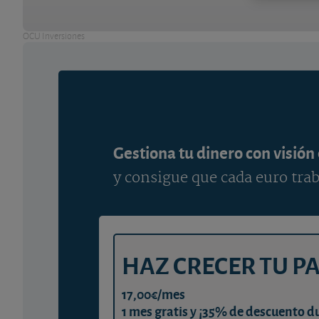
OCU Inversiones
Gestiona tu dinero con visión
y consigue que cada euro trab
HAZ CRECER TU P
17,00€/mes
1 mes gratis y ¡35% de descuento d