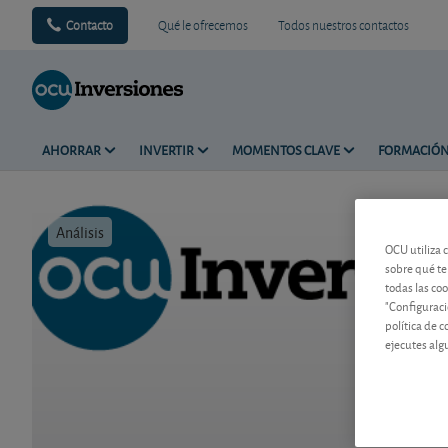
Contacto
Qué le ofrecemos
Todos nuestros contactos
AHORRAR
INVERTIR
MOMENTOS CLAVE
FORMACIÓ
Análisis
Tiempo de 
OCU utiliza 
sobre qué te
todas las co
"Configuraci
política de 
ejecutes alg