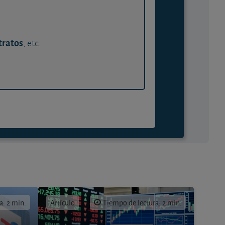
tratos
, etc.
a: 2 min.
Artículo
Tiempo de lectura: 2 min.