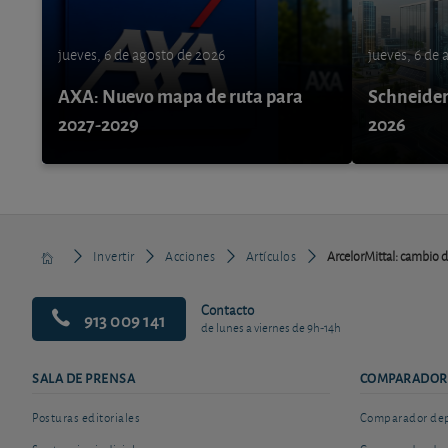
jueves, 6 de agosto de 2026
jueves, 6 de
AXA: Nuevo mapa de ruta para
Schneider 
2027-2029
2026
Invertir
Acciones
Artículos
ArcelorMittal: cambio d
Contacto
913 009 141
de lunes a viernes de 9h-14h
SALA DE PRENSA
COMPARADOR
Posturas editoriales
Comparador depó