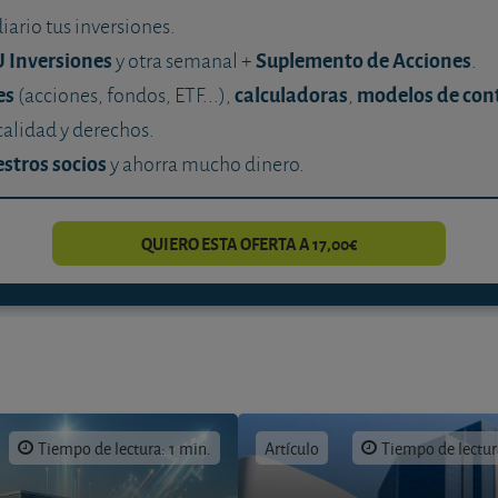
diario tus inversiones.
U Inversiones
Suplemento de Acciones
y otra semanal +
.
es
calculadoras
modelos de con
(acciones, fondos, ETF...),
,
calidad y derechos.
stros socios
y ahorra mucho dinero.
QUIERO ESTA OFERTA A 17,00€
Tiempo de lectura: 1 min.
Artículo
Tiempo de lectur