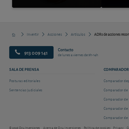
Invertir
Acciones
Artículos
ADRs de acciones rec
Contacto
913 009 141
de lunes a viernes de 9h-14h
SALA DE PRENSA
COMPARADOR
Posturas editoriales
Comparador depó
Sentencias judiciales
Comparador de 
Comparador de 
Comparador de 
Comparador de 
© 2026 Ocu Inversiones
Acerca de Ocu Inversiones
Política de cookies
Privacy
C