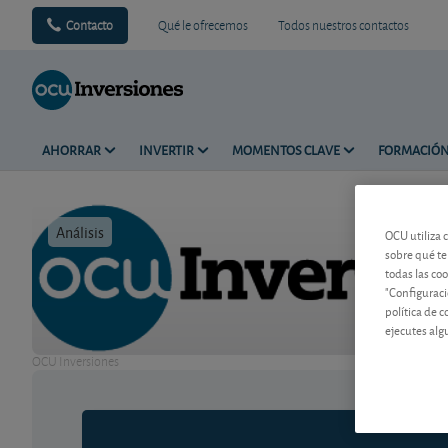
Contacto
Qué le ofrecemos
Todos nuestros contactos
AHORRAR
INVERTIR
MOMENTOS CLAVE
FORMACIÓ
Análisis
Tiempo de 
OCU utiliza 
sobre qué te
todas las co
"Configuraci
política de 
ejecutes alg
OCU Inversiones