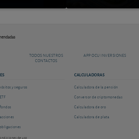
omendadas
TODOS NUESTROS
APP OCU INVERSIONES
CONTACTOS
ES
CALCULADORAS
sitos y seguros
Calculadora de la pensión
ETF
Conversor de criptomonedas
fondos
Calculadora de oro
acciones
Calculadora de plata
obligaciones
ondiciones de uso