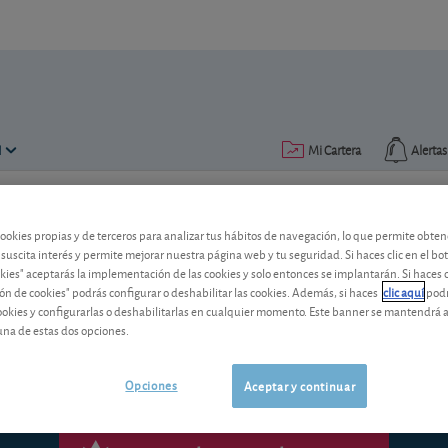
N
Mi Cartera
Alertas
Publicado el
10 abril 2013
lectura: 1 min.
cookies propias y de terceros para analizar tus hábitos de navegación, lo que permite obte
 suscita interés y permite mejorar nuestra página web y tu seguridad. Si haces clic en el bo
ADRs de acciones recomen
okies" aceptarás la implementación de las cookies y solo entonces se implantarán. Si haces c
ón de cookies" podrás configurar o deshabilitar las cookies. Además, si haces
clic aquí
podr
cookies y configurarlas o deshabilitarlas en cualquier momento. Este banner se mantendrá 
Le mostramos en una tabla los ADRs d
una de estas dos opciones.
Opciones
Aceptar y continuar