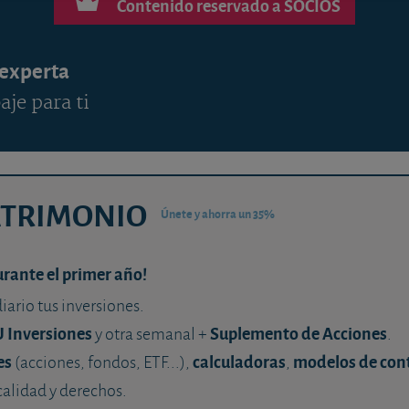
Contenido reservado a SOCIOS
 experta
aje para ti
ATRIMONIO
Únete y ahorra un 35%
urante el primer año!
diario tus inversiones.
U Inversiones
Suplemento de Acciones
y otra semanal +
.
es
calculadoras
modelos de con
(acciones, fondos, ETF...),
,
calidad y derechos.