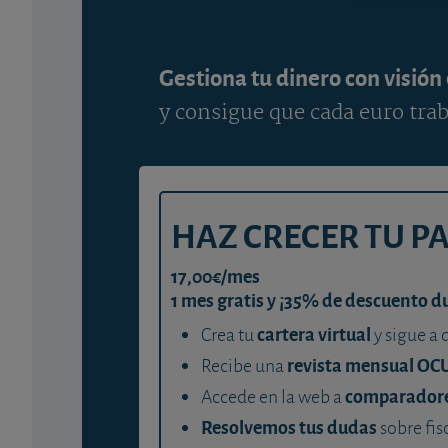
Gestiona tu dinero con visión
y consigue que cada euro trab
HAZ CRECER TU P
17,00€/mes
1 mes gratis y ¡35% de descuento d
cartera virtual
Crea tu
y sigue a 
revista mensual OC
Recibe una
comparador
Accede en la web a
Resolvemos tus dudas
sobre fis