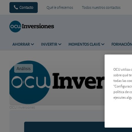
Contacto
Qué le ofrecemos
Todos nuestros contactos
AHORRAR
INVERTIR
MOMENTOS CLAVE
FORMACIÓ
Análisis
Tiempo de 
OCU utiliza 
sobre qué te
todas las co
"Configuraci
política de 
ejecutes alg
OCU Inversiones