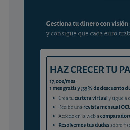
Gestiona tu dinero con visión
y consigue que cada euro trab
HAZ CRECER TU P
17,00€/mes
1 mes gratis y ¡35% de descuento d
cartera virtual
Crea tu
y sigue a 
revista mensual OC
Recibe una
comparador
Accede en la web a
Resolvemos tus dudas
sobre fis