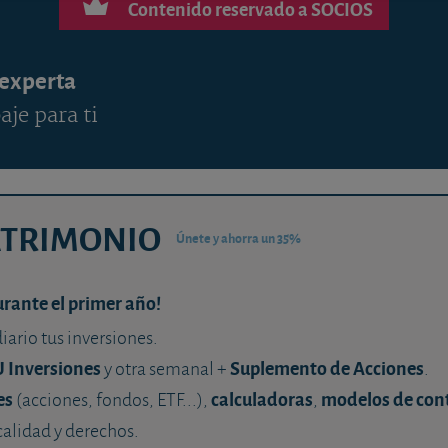
Contenido reservado a SOCIOS
 experta
aje para ti
ATRIMONIO
Únete y ahorra un 35%
urante el primer año!
diario tus inversiones.
U Inversiones
Suplemento de Acciones
y otra semanal +
.
es
calculadoras
modelos de con
(acciones, fondos, ETF...),
,
calidad y derechos.