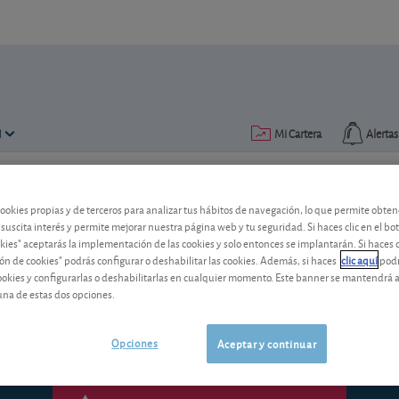
N
Mi Cartera
Alertas
Publicado el
14 enero 2013
lectura: 2 min.
cookies propias y de terceros para analizar tus hábitos de navegación, lo que permite obte
 suscita interés y permite mejorar nuestra página web y tu seguridad. Si haces clic en el bo
Republic Airways: ¿lo mejor 
okies" aceptarás la implementación de las cookies y solo entonces se implantarán. Si haces c
ón de cookies" podrás configurar o deshabilitar las cookies. Además, si haces
clic aquí
podr
La aerolínea norteamericana Republic A
cookies y configurarlas o deshabilitarlas en cualquier momento. Este banner se mantendrá 
como para cambiar nuestra recomenda
una de estas dos opciones.
Opciones
Aceptar y continuar