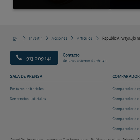
Invertir
Acciones
Artículos
Republic Airways: ¿lo me
Contacto
913 009 141
de lunes a viernes de 9h-14h
SALA DE PRENSA
COMPARADOR
Posturas editoriales
Comparador depó
Sentencias judiciales
Comparador de 
Comparador de 
Comparador de 
Comparador de 
© 2026 Ocu Inversiones
Acerca de Ocu Inversiones
Política de cookies
Privacy
C