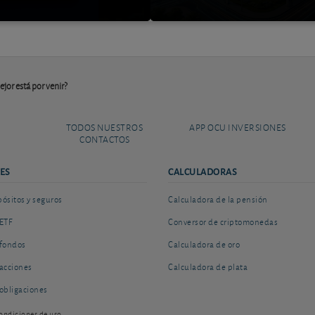
jor está por venir?
TODOS NUESTROS
APP OCU INVERSIONES
CONTACTOS
ES
CALCULADORAS
sitos y seguros
Calculadora de la pensión
ETF
Conversor de criptomonedas
fondos
Calculadora de oro
acciones
Calculadora de plata
obligaciones
ondiciones de uso