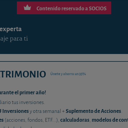
Contenido reservado a SOCIOS
 experta
aje para ti
ATRIMONIO
Únete y ahorra un 35%
urante el primer año!
diario tus inversiones.
U Inversiones
Suplemento de Acciones
y otra semanal +
.
es
calculadoras
modelos de con
(acciones, fondos, ETF...),
,