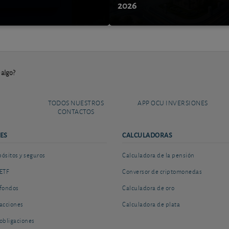
9
2026
 algo?
TODOS NUESTROS
APP OCU INVERSIONES
CONTACTOS
ES
CALCULADORAS
sitos y seguros
Calculadora de la pensión
ETF
Conversor de criptomonedas
fondos
Calculadora de oro
acciones
Calculadora de plata
obligaciones