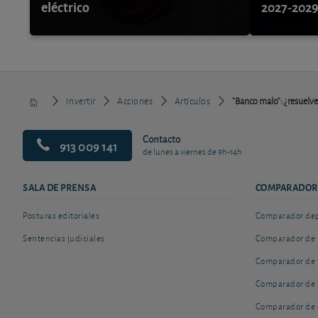
eléctrico
2027-202
Invertir
Acciones
Artículos
"Banco malo": ¿resuelve
Contacto
913 009 141
de lunes a viernes de 9h-14h
SALA DE PRENSA
COMPARADOR
Posturas editoriales
Comparador depó
Sentencias judiciales
Comparador de 
Comparador de 
Comparador de 
Comparador de 