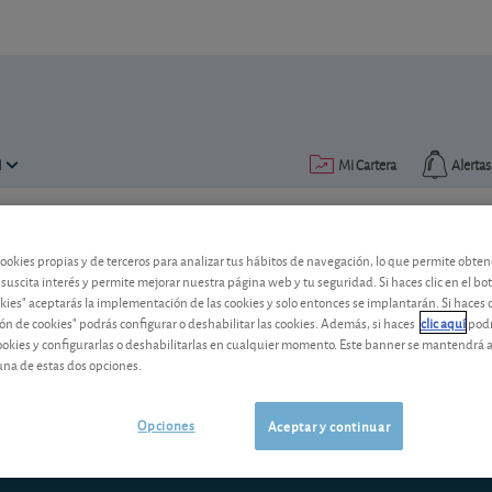
N
Mi Cartera
Alertas
Publicado el
01 octubre 2012
lectura: 9 min.
cookies propias y de terceros para analizar tus hábitos de navegación, lo que permite obte
 suscita interés y permite mejorar nuestra página web y tu seguridad. Si haces clic en el bo
"Banco malo": ¿resuelve alg
okies" aceptarás la implementación de las cookies y solo entonces se implantarán. Si haces c
ón de cookies" podrás configurar o deshabilitar las cookies. Además, si haces
clic aquí
podr
Se conocen ya los resultados de las pru
cookies y configurarlas o deshabilitarlas en cualquier momento. Este banner se mantendrá 
entidades financieras. Siete de ellas 
una de estas dos opciones.
para que salgan adelante?
Opciones
Aceptar y continuar