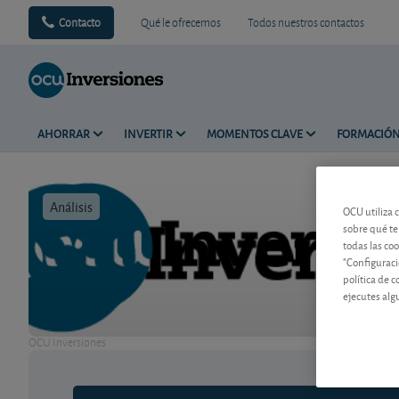
Contacto
Qué le ofrecemos
Todos nuestros contactos
AHORRAR
INVERTIR
MOMENTOS CLAVE
FORMACIÓ
Análisis
Tiempo de 
OCU utiliza 
sobre qué te
todas las co
"Configuraci
política de 
ejecutes alg
OCU Inversiones