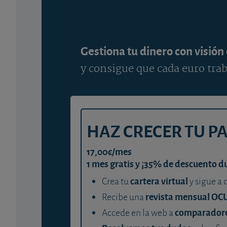
Gestiona tu dinero con visión
y consigue que cada euro trab
HAZ CRECER TU P
17,00€/mes
1 mes gratis y ¡35% de descuento d
cartera virtual
Crea tu
y sigue a 
revista mensual OC
Recibe una
comparador
Accede en la web a