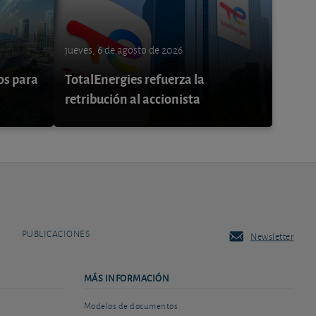
jueves, 6 de agosto de 2026
os para
TotalEnergies refuerza la
retribución al accionista
PUBLICACIONES
Newsletter
MÁS INFORMACIÓN
Modelos de documentos