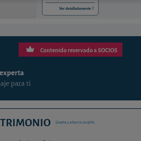
Ver detalladamente
Contenido reservado a SOCIOS
 experta
aje para ti
ATRIMONIO
Únete y ahorra un 35%