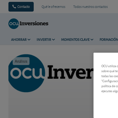
Contacto
Qué le ofrecemos
Todos nuestros contactos
AHORRAR
INVERTIR
MOMENTOS CLAVE
FORMACIÓ
Análisis
Tiempo de 
OCU utiliza 
sobre qué te
todas las co
"Configuraci
política de 
ejecutes alg