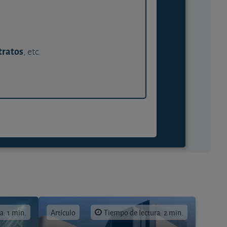
tratos
, etc.
a: 1 min.
Artículo
Tiempo de lectura: 2 min.