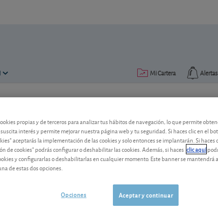
N
Mi Cartera
Alertas
Publicado el
25 junio 2012
lectura: 2 min.
cookies propias y de terceros para analizar tus hábitos de navegación, lo que permite obte
Prisa: propuetas desde el b
 suscita interés y permite mejorar nuestra página web y tu seguridad. Si haces clic en el bo
okies" aceptarás la implementación de las cookies y solo entonces se implantarán. Si haces c
La compañía de medios de comunicación
ón de cookies" podrás configurar o deshabilitar las cookies. Además, si haces
clic aquí
podr
cookies y configurarlas o deshabilitarlas en cualquier momento. Este banner se mantendrá 
su delicada situación financiera. ¿Lo c
una de estas dos opciones.
Prisa
3,00 EUR
-
ES01717430J3
Opciones
Aceptar y continuar
07/08/2026
Madrid