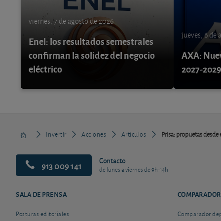
viernes, 7 de agosto de 2026
jueves, 6 de
Enel: los resultados semestrales
confirman la solidez del negocio
AXA: Nuev
eléctrico
2027-202
Invertir
Acciones
Artículos
Prisa: propuetas desde 
Contacto
913 009 141
de lunes a viernes de 9h-14h
SALA DE PRENSA
COMPARADOR
Posturas editoriales
Comparador depó