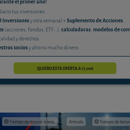
urante el primer año!
diario tus inversiones.
U Inversiones
Suplemento de Acciones
y otra semanal +
.
es
calculadoras
modelos de con
(acciones, fondos, ETF...),
,
calidad y derechos.
stros socios
y ahorra mucho dinero.
QUIERO ESTA OFERTA A 17,00€
Tiempo de lectura: 3 min.
Artículo
Tiempo de lectur