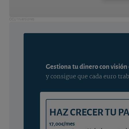
OCU Inversiones
Gestiona tu dinero con visión
y consigue que cada euro trab
HAZ CRECER TU P
17,00€/mes