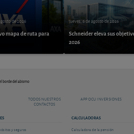
 agosto de 2026
jueves, 6 de agosto de 2026
o mapa de ruta para
Schneider eleva sus objetiv
9
2026
el borde del abismo
TODOS NUESTROS
APP OCU INVERSIONES
CONTACTOS
ES
CALCULADORAS
sitos y seguros
Calculadora de la pensión