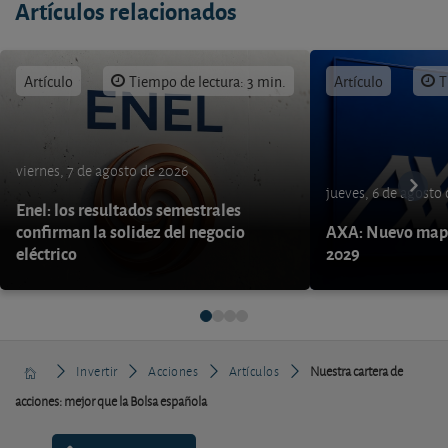
Artículos relacionados
Artículo
Tiempo de lectura: 3 min.
Artículo
T
viernes, 7 de agosto de 2026
jueves, 6 de agosto
Enel: los resultados semestrales
confirman la solidez del negocio
AXA: Nuevo mapa
eléctrico
2029
Invertir
Acciones
Artículos
Nuestra cartera de
acciones: mejor que la Bolsa española