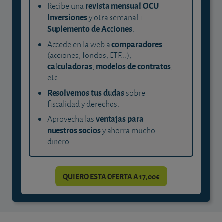
revista mensual OCU
Recibe una
Inversiones
y otra semanal +
Suplemento de Acciones
.
comparadores
Accede en la web a
(acciones, fondos, ETF...),
calculadoras
modelos de contratos
,
,
etc.
Resolvemos tus dudas
sobre
fiscalidad y derechos.
ventajas para
Aprovecha las
nuestros socios
y ahorra mucho
dinero.
QUIERO ESTA OFERTA A 17,00€