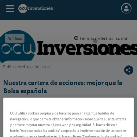
Análisis
Tiempo de lectura: 14 min.
Publicado el
02 abril 2012
OCU Inversiones
Nuestra cartera de acciones: mejor que la
Bolsa española
Retrocede un 0,6%, frente al 5,7% que cayó la Bolsa
española.
OCU utiliza cookies propias y de terceros para analizar tus hábitos de
navegación, lo que permite obtener información sobre qué te suscita interés
y permite mejorar nuestra página web y tu seguridad. Si haces clic en el
Contenido reservado a SOCIOS
botón "Aceptar todas las cookies" aceptarás la implementación de las cookies
y solo entonces se implantarán. Si haces clic en "Configuración de cookies"