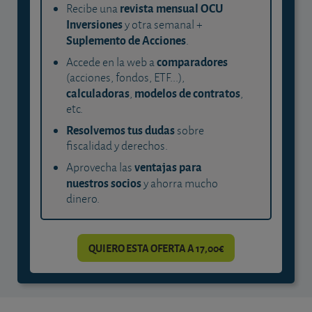
revista mensual OCU
Recibe una
Inversiones
y otra semanal +
Suplemento de Acciones
.
comparadores
Accede en la web a
(acciones, fondos, ETF...),
calculadoras
modelos de contratos
,
,
etc.
Resolvemos tus dudas
sobre
fiscalidad y derechos.
ventajas para
Aprovecha las
nuestros socios
y ahorra mucho
dinero.
QUIERO ESTA OFERTA A 17,00€