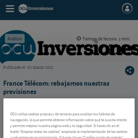
Análisis
Tiempo de lectura: 2 min.
Publicado el
02 marzo 2012
OCU Inversiones
France Télécom: rebajamos nuestras
previsiones
Tras la rebaja de nuestra previsión de beneficios, ¿la
acción sigue estando barata?
OCU utiliza cookies propias y de terceros para analizar tus hábitos de
navegación, lo que permite obtener información sobre qué te suscita interés
y permite mejorar nuestra página web y tu seguridad. Si haces clic en el
Contenido reservado a SOCIOS
botón "Aceptar todas las cookies" aceptarás la implementación de las cookies
y solo entonces se implantarán. Si haces clic en "Configuración de cookies"