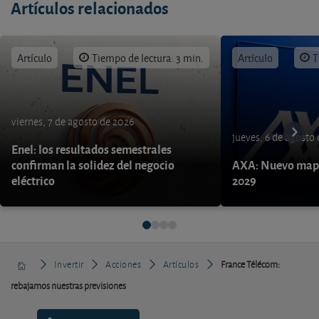
Artículos relacionados
Artículo
Tiempo de lectura: 3 min.
Artículo
T
viernes, 7 de agosto de 2026
jueves, 6 de agosto
Enel: los resultados semestrales
confirman la solidez del negocio
AXA: Nuevo mapa
eléctrico
2029
Invertir
Acciones
Artículos
France Télécom:
rebajamos nuestras previsiones