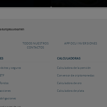
ica europea a examen
TODOS NUESTROS
APP OCU INVERSIONES
CONTACTOS
ES
CALCULADORAS
sitos y seguros
Calculadora de la pensión
ETF
Conversor de criptomonedas
fondos
Calculadora de oro
acciones
Calculadora de plata
obligaciones
ondiciones de uso