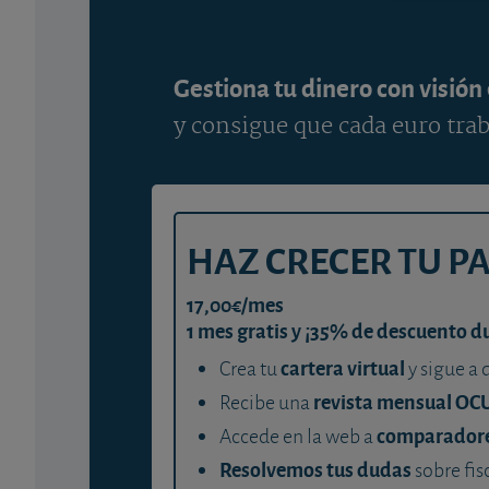
Gestiona tu dinero con visión
y consigue que cada euro trab
HAZ CRECER TU P
17,00€/mes
1 mes gratis y ¡35% de descuento d
cartera virtual
Crea tu
y sigue a 
revista mensual OC
Recibe una
comparador
Accede en la web a
Resolvemos tus dudas
sobre fis