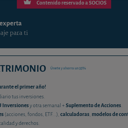
Contenido reservado a SOCIOS
 experta
aje para ti
ATRIMONIO
Únete y ahorra un 35%
urante el primer año!
diario tus inversiones.
U Inversiones
Suplemento de Acciones
y otra semanal +
.
es
calculadoras
modelos de con
(acciones, fondos, ETF...),
,
calidad y derechos.