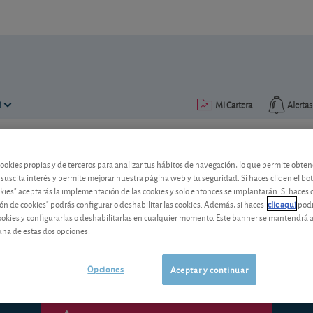
N
Mi Cartera
Alertas
Publicado el
24 octubre 2011
lectura: 2 min.
cookies propias y de terceros para analizar tus hábitos de navegación, lo que permite obte
 suscita interés y permite mejorar nuestra página web y tu seguridad. Si haces clic en el bo
Clima bursátil: la política 
okies" aceptarás la implementación de las cookies y solo entonces se implantarán. Si haces c
ón de cookies" podrás configurar o deshabilitar las cookies. Además, si haces
clic aquí
podr
Los resultados de la cumbre europea ha
cookies y configurarlas o deshabilitarlas en cualquier momento. Este banner se mantendrá 
durante la pasada semana.
una de estas dos opciones.
Opciones
Aceptar y continuar