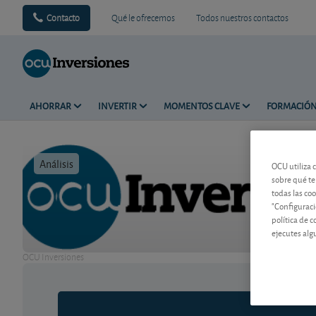
Contacto
Qué le ofrecemos
Todos nuestros contactos
AHORRAR
INVERTIR
MOMENTOS CLAVE
FORMACIÓ
Análisis
Tiempo de 
OCU utiliza 
sobre qué te
todas las co
"Configuraci
política de 
ejecutes alg
OCU Inversiones