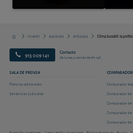
Invertir
Acciones
Artículos
Clima bursátil: la polít
Contacto
913 009 141
de lunes a viernes de 9h-14h
SALA DE PRENSA
COMPARADOR
Posturas editoriales
Comparador depó
Sentencias judiciales
Comparador de 
Comparador de 
Comparador de 
Comparador de 
© 2026 Ocu Inversiones
Acerca de Ocu Inversiones
Política de cookies
Privacy
C