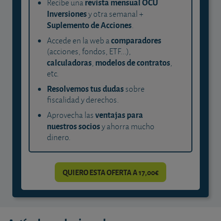
revista mensual OCU
Recibe una
Inversiones
y otra semanal +
Suplemento de Acciones
.
comparadores
Accede en la web a
(acciones, fondos, ETF...),
calculadoras
modelos de contratos
,
,
etc.
Resolvemos tus dudas
sobre
fiscalidad y derechos.
ventajas para
Aprovecha las
nuestros socios
y ahorra mucho
dinero.
QUIERO ESTA OFERTA A 17,00€