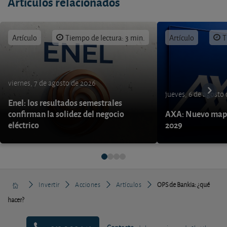
Artículos relacionados
Artículo
Tiempo de lectura: 3 min.
Artículo
T
viernes, 7 de agosto de 2026
jueves, 6 de agosto
Enel: los resultados semestrales
confirman la solidez del negocio
AXA: Nuevo mapa
eléctrico
2029
Invertir
Acciones
Artículos
OPS de Bankia: ¿qué
hacer?