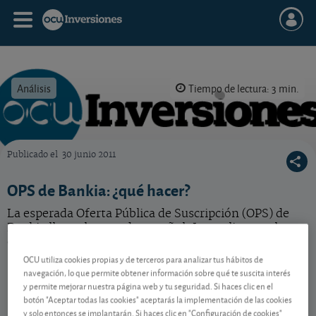
Análisis
Tiempo de lectura: 3 min.
Publicado el
30 junio 2011
OCU Inversiones
OPS de Bankia: ¿qué hacer?
La esperada Oferta Pública de Suscripción (OPS) de
Bankia llega al mercado español. Le explicamos la
operación y le aconsejamos al respecto.
OCU utiliza cookies propias y de terceros para analizar tus hábitos de
navegación, lo que permite obtener información sobre qué te suscita interés
y permite mejorar nuestra página web y tu seguridad. Si haces clic en el
Contenido reservado a SOCIOS
botón "Aceptar todas las cookies" aceptarás la implementación de las cookies
y solo entonces se implantarán. Si haces clic en "Configuración de cookies"