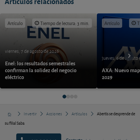
Artículos relacionados
Artículo
Tiempo de lectura: 3 min.
Artículo
T
viernes, 7 de agosto de 2026
jueves, 6 de agosto
Enel: los resultados semestrales
confirman la solidez del negocio
AXA: Nuevo mapa
eléctrico
2029
Invertir
Acciones
Artículos
Abertis se desprende de
su filial Saba