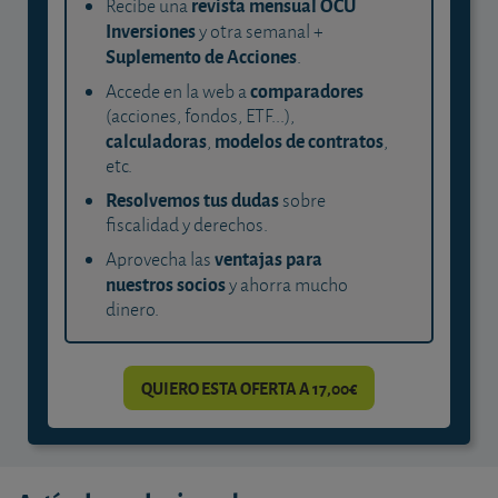
revista mensual OCU
Recibe una
Inversiones
y otra semanal +
Suplemento de Acciones
.
comparadores
Accede en la web a
(acciones, fondos, ETF...),
calculadoras
modelos de contratos
,
,
etc.
Resolvemos tus dudas
sobre
fiscalidad y derechos.
ventajas para
Aprovecha las
nuestros socios
y ahorra mucho
dinero.
QUIERO ESTA OFERTA A 17,00€