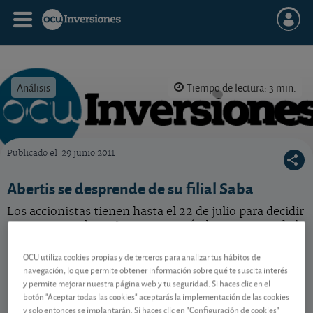
Análisis
Tiempo de lectura: 3 min.
Publicado el
29 junio 2011
OCU Inversiones
Abertis se desprende de su filial Saba
Los accionistas tienen hasta el 22 de julio para decidir
si quieren recibir 0,67 euros por título o acciones de la
no cotizada Saba. Le aconsejamos al respecto.
OCU utiliza cookies propias y de terceros para analizar tus hábitos de
navegación, lo que permite obtener información sobre qué te suscita interés
y permite mejorar nuestra página web y tu seguridad. Si haces clic en el
Contenido reservado a SOCIOS
botón "Aceptar todas las cookies" aceptarás la implementación de las cookies
y solo entonces se implantarán. Si haces clic en "Configuración de cookies"