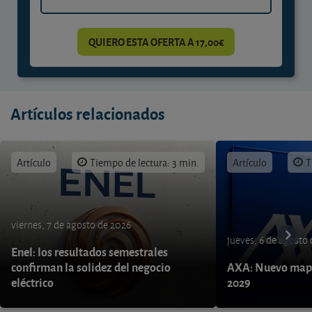
QUIERO ESTA OFERTA A 17,00€
Artículos relacionados
Artículo
Tiempo de lectura: 3 min.
Artículo
T
viernes, 7 de agosto de 2026
jueves, 6 de agosto
Enel: los resultados semestrales
confirman la solidez del negocio
AXA: Nuevo mapa
eléctrico
2029