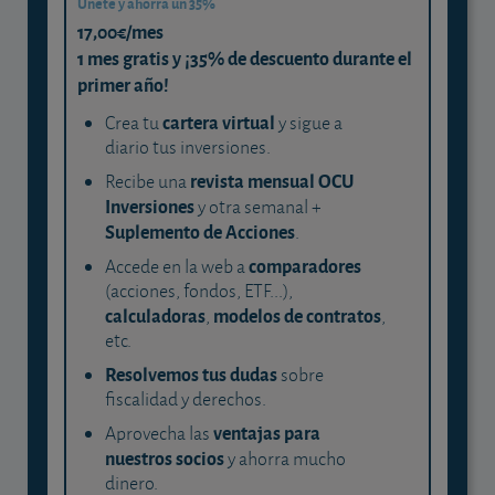
Únete y ahorra un 35%
17,00€/mes
1 mes gratis y ¡35% de descuento durante el
primer año!
cartera virtual
Crea tu
y sigue a
diario tus inversiones.
revista mensual OCU
Recibe una
Inversiones
y otra semanal +
Suplemento de Acciones
.
comparadores
Accede en la web a
(acciones, fondos, ETF...),
calculadoras
modelos de contratos
,
,
etc.
Resolvemos tus dudas
sobre
fiscalidad y derechos.
ventajas para
Aprovecha las
nuestros socios
y ahorra mucho
dinero.