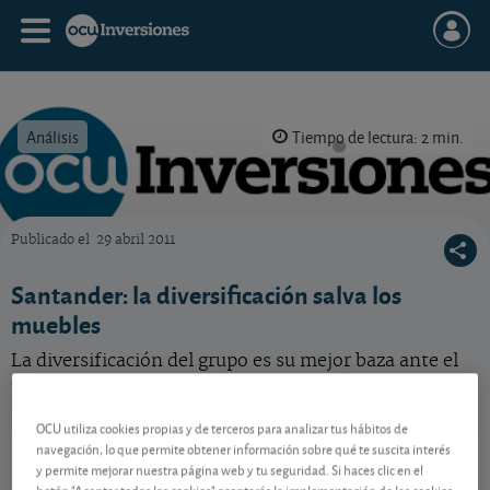
Análisis
Tiempo de lectura: 2 min.
Publicado el
29 abril 2011
OCU Inversiones
Santander: la diversificación salva los
muebles
La diversificación del grupo es su mejor baza ante el
deterioro del negocio en España. Acción barata, pero
no compre. Manténgalas, eso sí.
OCU utiliza cookies propias y de terceros para analizar tus hábitos de
Santander
12,86 EUR
navegación, lo que permite obtener información sobre qué te suscita interés
y permite mejorar nuestra página web y tu seguridad. Si haces clic en el
ES0113900J37