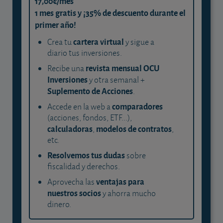
17,00€/mes
1 mes gratis y ¡35% de descuento durante el
primer año!
cartera virtual
Crea tu
y sigue a
diario tus inversiones.
revista mensual OCU
Recibe una
Inversiones
y otra semanal +
Suplemento de Acciones
.
comparadores
Accede en la web a
(acciones, fondos, ETF...),
calculadoras
modelos de contratos
,
,
etc.
Resolvemos tus dudas
sobre
fiscalidad y derechos.
ventajas para
Aprovecha las
nuestros socios
y ahorra mucho
dinero.