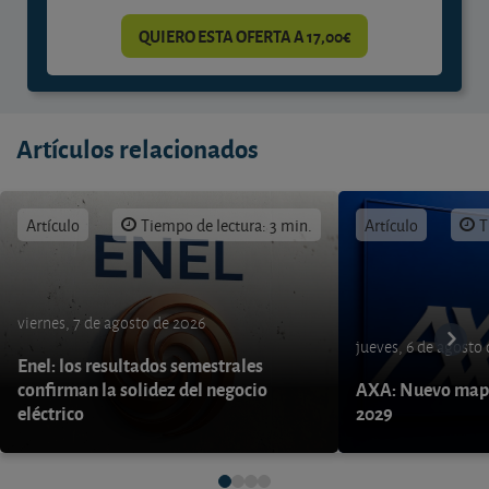
QUIERO ESTA OFERTA A 17,00€
Artículos relacionados
Artículo
Tiempo de lectura: 3 min.
Artículo
T
viernes, 7 de agosto de 2026
jueves, 6 de agosto
Enel: los resultados semestrales
confirman la solidez del negocio
AXA: Nuevo mapa
eléctrico
2029