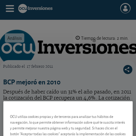
Análisis
Tiempo de lectura: 2 min.
Publicado el
17 febrero 2011
OCU Inversiones
BCP mejoró en 2010
Después de haber caído un 31% el año pasado, en 2011
la cotización del BCP recupera un 4,6%. La cotización
actual nos parece correcta. Mantenga.
BCP
1,104 EUR
OCU utiliza cookies propias y de terceros para analizar tus hábitos de
navegación, lo que permite obtener información sobre qué te suscita interés
PTBCP0AM0015
y permite mejorar nuestra página web y tu seguridad. Si haces clic en el
0,0015 EUR (0,14 %)
07/08/2026 Lisboa
botón "Aceptar todas las cookies" aceptarás la implementación de las cookies