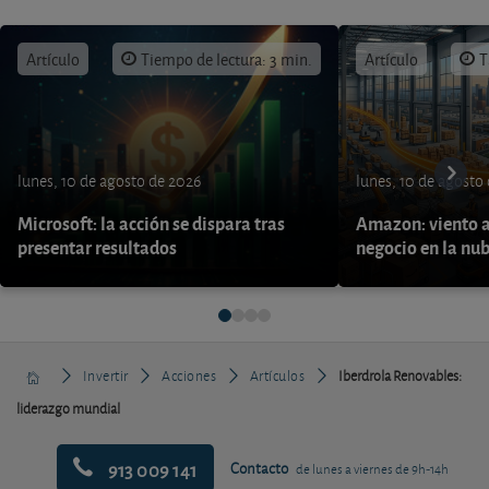
Artículo
Tiempo de lectura: 3 min.
Artículo
T
lunes, 10 de agosto de 2026
lunes, 10 de agosto
Microsoft: la acción se dispara tras
Amazon: viento a
presentar resultados
negocio en la nu
Invertir
Acciones
Artículos
Iberdrola Renovables:
liderazgo mundial
913 009 141
Contacto
de lunes a viernes de 9h-14h