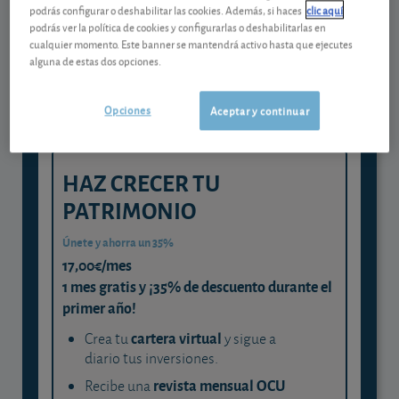
Gestiona tu dinero con visión
podrás configurar o deshabilitar las cookies. Además, si haces
clic aquí
experta
podrás ver la política de cookies y configurarlas o deshabilitarlas en
cualquier momento. Este banner se mantendrá activo hasta que ejecutes
y consigue que cada euro trabaje
alguna de estas dos opciones.
para ti
Opciones
Aceptar y continuar
HAZ CRECER TU
PATRIMONIO
Únete y ahorra un 35%
17,00€/mes
1 mes gratis y ¡35% de descuento durante el
primer año!
cartera virtual
Crea tu
y sigue a
diario tus inversiones.
revista mensual OCU
Recibe una