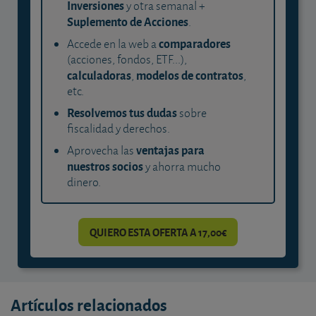
Inversiones
y otra semanal +
Suplemento de Acciones
.
comparadores
Accede en la web a
(acciones, fondos, ETF...),
calculadoras
modelos de contratos
,
,
etc.
Resolvemos tus dudas
sobre
fiscalidad y derechos.
ventajas para
Aprovecha las
nuestros socios
y ahorra mucho
dinero.
QUIERO ESTA OFERTA A 17,00€
Artículos relacionados