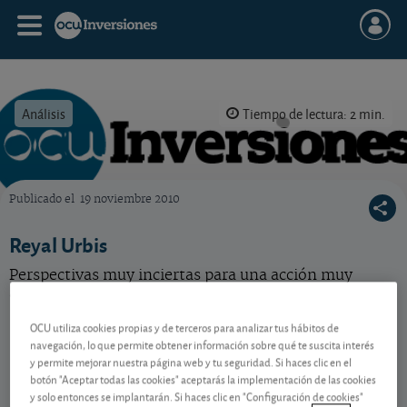
Análisis
Tiempo de lectura: 2 min.
Publicado el
19 noviembre 2010
OCU Inversiones
Reyal Urbis
Perspectivas muy inciertas para una acción muy
arriesgada y cara.
OCU utiliza cookies propias y de terceros para analizar tus hábitos de
navegación, lo que permite obtener información sobre qué te suscita interés
Contenido reservado a SOCIOS
y permite mejorar nuestra página web y tu seguridad. Si haces clic en el
botón "Aceptar todas las cookies" aceptarás la implementación de las cookies
y solo entonces se implantarán. Si haces clic en "Configuración de cookies"