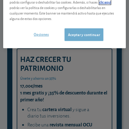
Gestiona tu dinero con visión
podrás configurar o deshabilitar las cookies. Además, si haces
clic aquí
podrás ver la política de cookies y configurarlas o deshabilitarlas en
experta
cualquier momento. Este banner se mantendrá activo hasta que ejecutes
alguna de estas dos opciones.
y consigue que cada euro trabaje
para ti
Opciones
Aceptar y continuar
HAZ CRECER TU
PATRIMONIO
Únete y ahorra un 35%
17,00€/mes
1 mes gratis y ¡35% de descuento durante el
primer año!
cartera virtual
Crea tu
y sigue a
diario tus inversiones.
revista mensual OCU
Recibe una