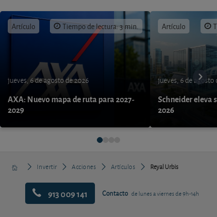
Artículo
Tiempo de lectura: 3 min.
Artículo
T
jueves, 6 de agosto de 2026
jueves, 6 de agosto
AXA: Nuevo mapa de ruta para 2027-
Schneider eleva s
2029
2026
Invertir
Acciones
Artículos
Reyal Urbis
913 009 141
Contacto
de lunes a viernes de 9h-14h