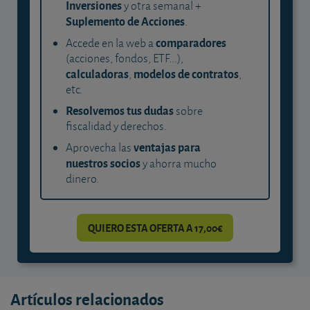
Inversiones
y otra semanal +
Suplemento de Acciones
.
comparadores
Accede en la web a
(acciones, fondos, ETF...),
calculadoras
modelos de contratos
,
,
etc.
Resolvemos tus dudas
sobre
fiscalidad y derechos.
ventajas para
Aprovecha las
nuestros socios
y ahorra mucho
dinero.
QUIERO ESTA OFERTA A 17,00€
Artículos relacionados