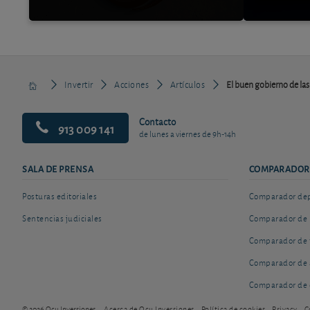
Invertir
Acciones
Artículos
El buen gobierno de la
Contacto
913 009 141
de lunes a viernes de 9h-14h
SALA DE PRENSA
COMPARADOR
Posturas editoriales
Comparador depó
Sentencias judiciales
Comparador de 
Comparador de 
Comparador de 
Comparador de 
© 2026 Ocu Inversiones
Acerca de Ocu Inversiones
Política de cookies
Privacy
C