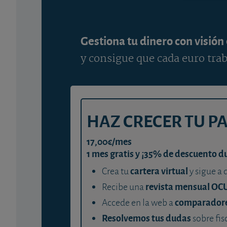
Gestiona tu dinero con visión
y consigue que cada euro trab
HAZ CRECER TU P
17,00€/mes
1 mes gratis y ¡35% de descuento d
cartera virtual
Crea tu
y sigue a 
revista mensual OC
Recibe una
comparador
Accede en la web a
Resolvemos tus dudas
sobre fis