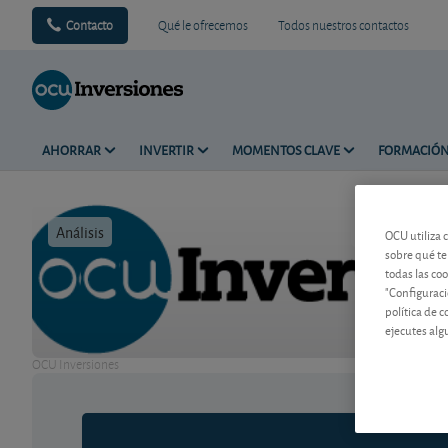
Contacto
Qué le ofrecemos
Todos nuestros contactos
AHORRAR
INVERTIR
MOMENTOS CLAVE
FORMACIÓ
Análisis
Tiempo de l
OCU utiliza 
sobre qué te
todas las co
"Configuraci
política de 
ejecutes alg
OCU Inversiones