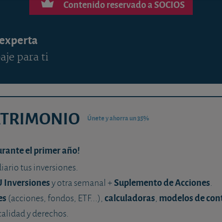
Contenido reservado a SOCIOS
 experta
aje para ti
ATRIMONIO
Únete y ahorra un 35%
urante el primer año!
diario tus inversiones.
U Inversiones
Suplemento de Acciones
y otra semanal +
.
es
calculadoras
modelos de con
(acciones, fondos, ETF...),
,
calidad y derechos.