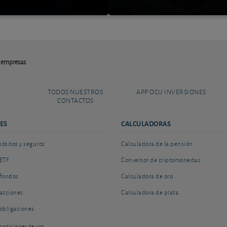
s empresas
TODOS NUESTROS
APP OCU INVERSIONES
CONTACTOS
ES
CALCULADORAS
sitos y seguros
Calculadora de la pensión
ETF
Conversor de criptomonedas
fondos
Calculadora de oro
acciones
Calculadora de plata
obligaciones
ondiciones de uso