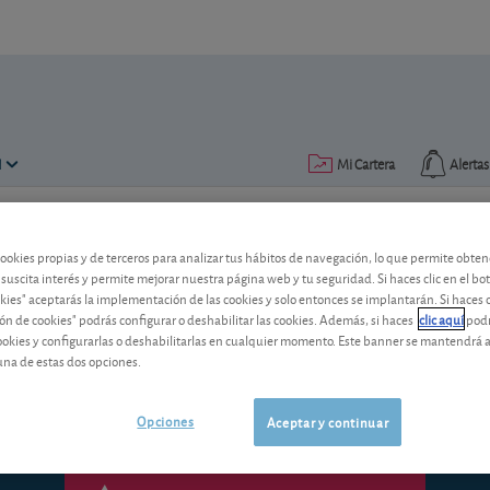
N
Mi Cartera
Alertas
Publicado el
19 noviembre 2010
ectura: 10 min.
cookies propias y de terceros para analizar tus hábitos de navegación, lo que permite obte
 suscita interés y permite mejorar nuestra página web y tu seguridad. Si haces clic en el bo
El buen gobierno de las emp
okies" aceptarás la implementación de las cookies y solo entonces se implantarán. Si haces c
ón de cookies" podrás configurar o deshabilitar las cookies. Además, si haces
clic aquí
podr
En materia de gobierno corporativo las
cookies y configurarlas o deshabilitarlas en cualquier momento. Este banner se mantendrá 
pendientes. Así se desprende de nuetra
una de estas dos opciones.
Opciones
Aceptar y continuar