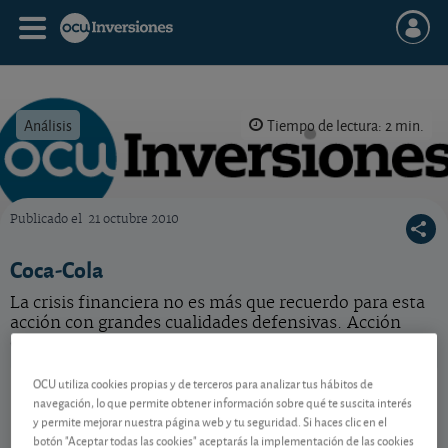
Análisis
Tiempo de lectura: 2 min.
Publicado el
21 octubre 2010
OCU Inversiones
Coca-Cola
La crisis financiera no es más que recuerdo para esta
acción con grandes cualidades defensivas. Acción
correcta. Mantenga.
Coca - Cola
87,02 USD
OCU utiliza cookies propias y de terceros para analizar tus hábitos de
navegación, lo que permite obtener información sobre qué te suscita interés
US1912161007
y permite mejorar nuestra página web y tu seguridad. Si haces clic en el
0,17 USD (0,20 %)
07/08/2026 Nueva York
botón "Aceptar todas las cookies" aceptarás la implementación de las cookies