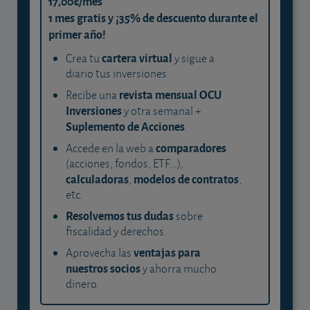
17,00€/mes
1 mes gratis y ¡35% de descuento durante el
primer año!
cartera virtual
Crea tu
y sigue a
diario tus inversiones.
revista mensual OCU
Recibe una
Inversiones
y otra semanal +
Suplemento de Acciones
.
comparadores
Accede en la web a
(acciones, fondos, ETF...),
calculadoras
modelos de contratos
,
,
etc.
Resolvemos tus dudas
sobre
fiscalidad y derechos.
ventajas para
Aprovecha las
nuestros socios
y ahorra mucho
dinero.