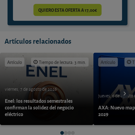
QUIERO ESTA OFERTA A 17,00€
Artículos relacionados
Artículo
Tiempo de lectura: 3 min.
Artículo
T
viernes, 7 de agosto de 2026
jueves, 6 de agosto
Enel: los resultados semestrales
confirman la solidez del negocio
AXA: Nuevo mapa
eléctrico
2029